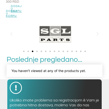
300
RSD
DODAJ
U
DODAJ
KORPU
U
KORPU
Poslednje pregledano...
You haven't viewed at any of the products yet.
Ukoliko imate problema sa registracijom ili Vam je
potrebna hitna dostava, molimo Vas da nas