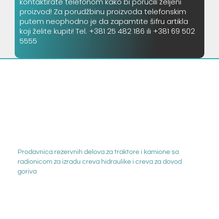
kontaktirate telefonom kako bi poručili željeni
proizvod! Za porudžbinu proizvoda telefonskim
putem neophodno je da zapamtite šifru artikla
koji želite kupiti! Tel. +381 25 482 186 ili +381 69 502
5555
Prodavnica rezervnih delova za traktore i kamione sa
radionicom za izradu creva hidraulike i creva za dovod
goriva