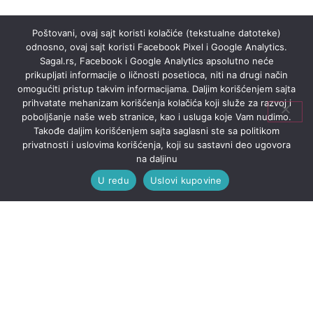
Poštovani, ovaj sajt koristi kolačiće (tekstualne datoteke)
odnosno, ovaj sajt koristi Facebook Pixel i Google Analytics.
Sagal.rs, Facebook i Google Analytics apsolutno neće
prikupljati informacije o ličnosti posetioca, niti na drugi način
omogućiti pristup takvim informacijama. Daljim korišćenjem sajta
prihvatate mehanizam korišćenja kolačića koji služe za razvoj i
poboljšanje naše web stranice, kao i usluga koje Vam nudimo.
Takođe daljim korišćenjem sajta saglasni ste sa politikom
privatnosti i uslovima korišćenja, koji su sastavni deo ugovora
na daljinu
U redu
Uslovi kupovine