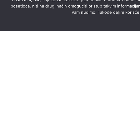
posetioca, niti na drugi način omogućiti pristup takvim informacija
Vam nudimo. Takođe daljim korišćenj