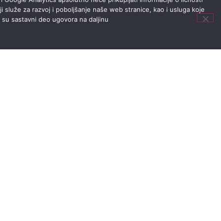
i služe za razvoj i poboljšanje naše web stranice, kao i usluga koje
i su sastavni deo ugovora na daljinu