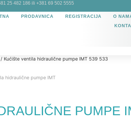
381 25 482 186 ili +381 69 502 5555
TNA
PRODAVNICA
REGISTRACIJA
O NAM
KONT
/ Kućište ventila hidraulične pumpe IMT 539 533
DRAULIČNE PUMPE IM