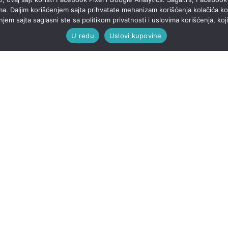
ma. Daljim korišćenjem sajta prihvatate mehanizam korišćenja kolačića koj
em sajta saglasni ste sa politikom privatnosti i uslovima korišćenja, koj
U redu
Uslovi kupovine