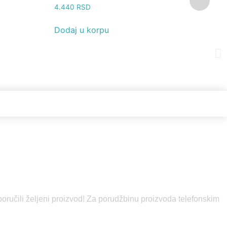
4.440
RSD
4
Dodaj u korpu
D
poručili željeni proizvod! Za porudžbinu proizvoda telefonskim