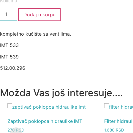
Količina
Dodaj u korpu
kompletno kućište sa ventilima.
IMT 533
IMT 539
512.00.296
Možda Vas još interesuje....
Zaptivač poklopca hidraulike IMT
Filter hidrau
270
RSD
1.680
RSD