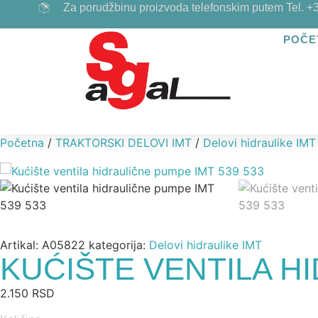
Za porudžbinu proizvoda telefonskim putem Tel. +
POČE
Početna
/
TRAKTORSKI DELOVI IMT
/
Delovi hidraulike IMT
Artikal:
A05822
kategorija:
Delovi hidraulike IMT
KUĆIŠTE VENTILA HI
2.150
RSD