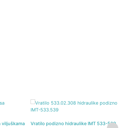
P
a viljuškama
Vratilo podizno hidraulike IMT 533-539
I