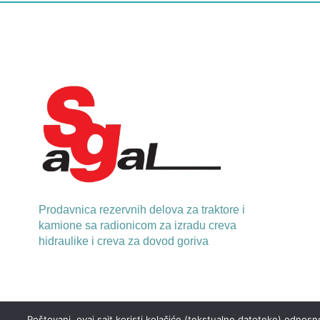
Prodavnica rezervnih delova za traktore i
kamione sa radionicom za izradu creva
hidraulike i creva za dovod goriva
Poštovani, ovaj sajt koristi kolačiće (tekstualne datoteke) odnosno