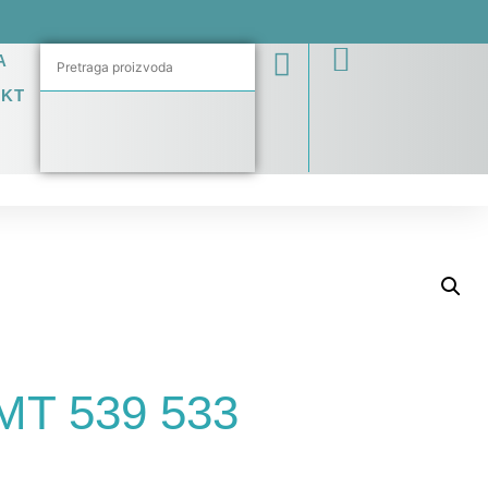
A
AKT
T 539 533