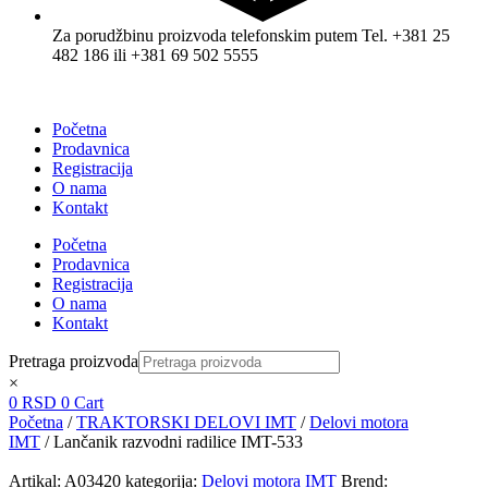
Za porudžbinu proizvoda telefonskim putem Tel. +381 25
482 186 ili +381 69 502 5555
Početna
Prodavnica
Registracija
O nama
Kontakt
Početna
Prodavnica
Registracija
O nama
Kontakt
Pretraga proizvoda
×
0
RSD
0
Cart
Početna
/
TRAKTORSKI DELOVI IMT
/
Delovi motora
IMT
/ Lančanik razvodni radilice IMT-533
Artikal:
A03420
kategorija:
Delovi motora IMT
Brend: