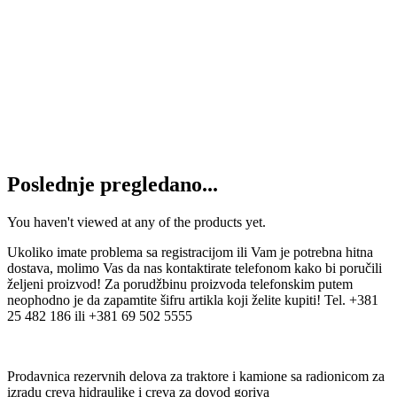
Prigušivač boš pumpe IMT
2.100
RSD
Dodaj u korpu
Izduvno koleno IMT 549 DM33
4.800
RSD
Dodaj u korpu
Poslednje pregledano...
You haven't viewed at any of the products yet.
Ukoliko imate problema sa registracijom ili Vam je potrebna hitna
dostava, molimo Vas da nas kontaktirate telefonom kako bi poručili
željeni proizvod! Za porudžbinu proizvoda telefonskim putem
neophodno je da zapamtite šifru artikla koji želite kupiti! Tel. +381
25 482 186 ili +381 69 502 5555
Prodavnica rezervnih delova za traktore i kamione sa radionicom za
izradu creva hidraulike i creva za dovod goriva