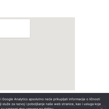
i Google Analytics apsolutno neće prikupljati informacije o ličnosti
i služe za razvoj i poboljšanje naše web stranice, kao i usluga koje
i su sastavni deo ugovora na daljinu