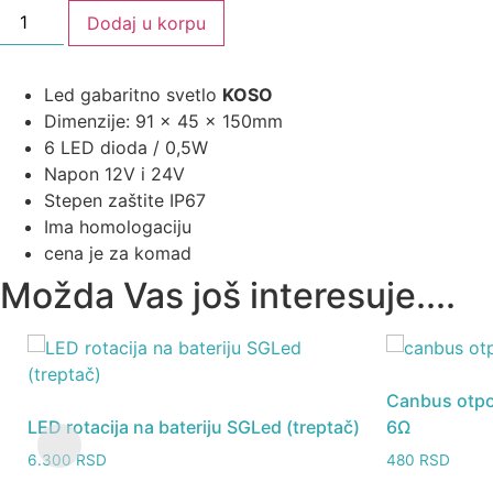
Dodaj u korpu
Led gabaritno svetlo
KOSO
Dimenzije: 91 x 45 x 150mm
6 LED dioda / 0,5W
Napon 12V i 24V
Stepen zaštite IP67
Ima homologaciju
cena je za komad
Možda Vas još interesuje....
Canbus otpo
LED rotacija na bateriju SGLed (treptač)
6Ω
6.300
RSD
480
RSD