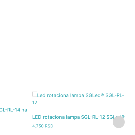
SGL-RL-14 na
LED rotaciona lampa SGL-RL-12 SGLed®
L
4.750
RSD
3