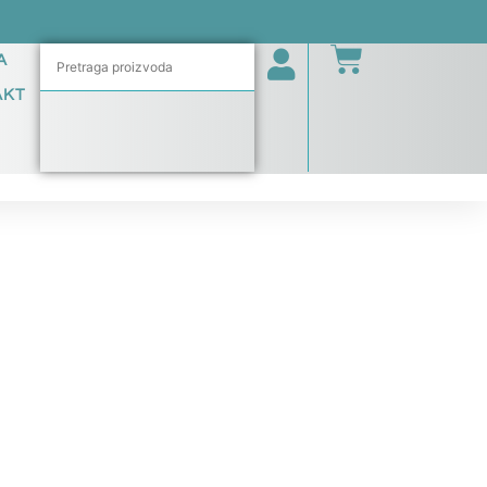
A
AKT