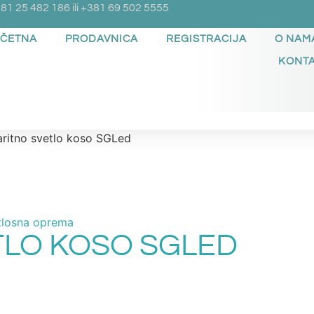
81 25 482 186 ili +381 69 502 5555
ČETNA
PRODAVNICA
REGISTRACIJA
O NAM
KONT
ritno svetlo koso SGLed
tlosna oprema
TLO KOSO SGLED