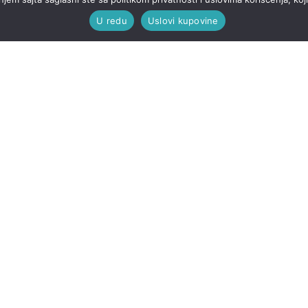
U redu
Uslovi kupovine