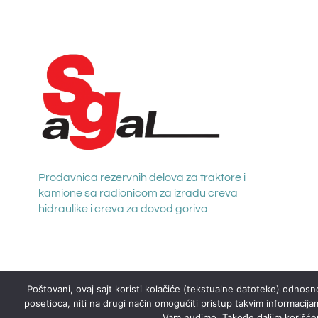
Prodavnica rezervnih delova za traktore i
kamione sa radionicom za izradu creva
hidraulike i creva za dovod goriva
Poštovani, ovaj sajt koristi kolačiće (tekstualne datoteke) odnosno
posetioca, niti na drugi način omogućiti pristup takvim informacija
Vam nudimo. Takođe daljim korišćenj