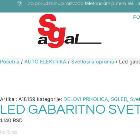
Za porudžbinu proizvoda telefonskim putem Tel. +3
PO
Početna
/
AUTO ELEKTRIKA
/
Svetlosna oprema
/ Led gaba
Artikal:
A18159
kategorije:
DELOVI PRIKOLICA
,
SGLED
,
Sve
LED GABARITNO SVE
1.140
RSD
Količina