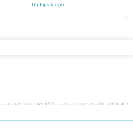
Dodaj u korpu
Pr
poručili željeni proizvod! Za porudžbinu proizvoda telefonskim