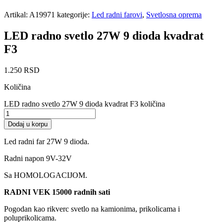
Artikal:
A19971
kategorije:
Led radni farovi
,
Svetlosna oprema
LED radno svetlo 27W 9 dioda kvadrat
F3
1.250
RSD
Količina
LED radno svetlo 27W 9 dioda kvadrat F3 količina
Dodaj u korpu
Led radni far 27W 9 dioda.
Radni napon 9V-32V
Sa HOMOLOGACIJOM.
RADNI VEK 15000 radnih sati
Pogodan kao rikverc svetlo na kamionima, prikolicama i
poluprikolicama.