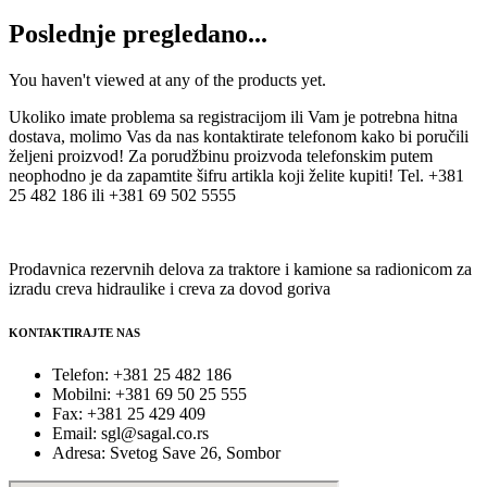
Poslednje pregledano...
You haven't viewed at any of the products yet.
Ukoliko imate problema sa registracijom ili Vam je potrebna hitna
dostava, molimo Vas da nas kontaktirate telefonom kako bi poručili
željeni proizvod! Za porudžbinu proizvoda telefonskim putem
neophodno je da zapamtite šifru artikla koji želite kupiti! Tel. +381
25 482 186 ili +381 69 502 5555
Prodavnica rezervnih delova za traktore i kamione sa radionicom za
izradu creva hidraulike i creva za dovod goriva
KONTAKTIRAJTE NAS
Telefon: +381 25 482 186
Mobilni: +381 69 50 25 555
Fax: +381 25 429 409
Email: sgl@sagal.co.rs
Adresa: Svetog Save 26, Sombor