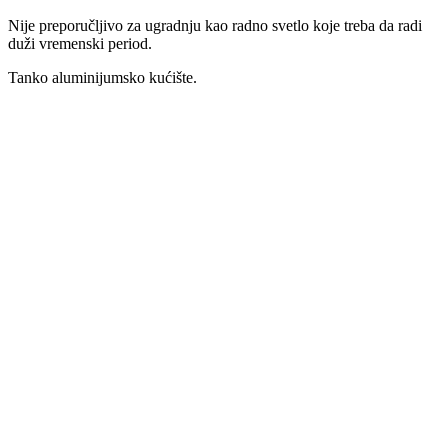
Nije preporučljivo za ugradnju kao radno svetlo koje treba da radi
duži vremenski period.
Tanko aluminijumsko kućište.
SGLed® plavi far za prskalice.
4.450
RSD
Dodaj u korpu
Led radni far 4 diode okrguli ADR
1.560
RSD
Dodaj u korpu