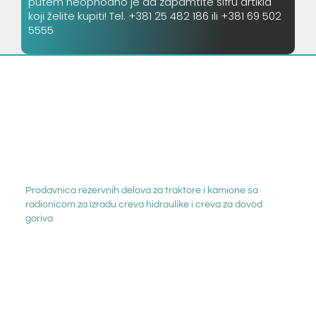
putem neophodno je da zapamtite šifru artikla
koji želite kupiti! Tel. +381 25 482 186 ili +381 69 502
5555
Prodavnica rezervnih delova za traktore i kamione sa
radionicom za izradu creva hidraulike i creva za dovod
goriva