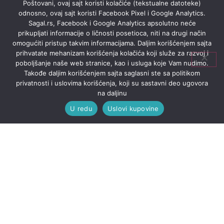
Poštovani, ovaj sajt koristi kolačiće (tekstualne datoteke)
odnosno, ovaj sajt koristi Facebook Pixel i Google Analytics.
Sagal.rs, Facebook i Google Analytics apsolutno neće
prikupljati informacije o ličnosti posetioca, niti na drugi način
omogućiti pristup takvim informacijama. Daljim korišćenjem sajta
prihvatate mehanizam korišćenja kolačića koji služe za razvoj i
poboljšanje naše web stranice, kao i usluga koje Vam nudimo.
Takođe daljim korišćenjem sajta saglasni ste sa politikom
privatnosti i uslovima korišćenja, koji su sastavni deo ugovora
na daljinu
U redu
Uslovi kupovine