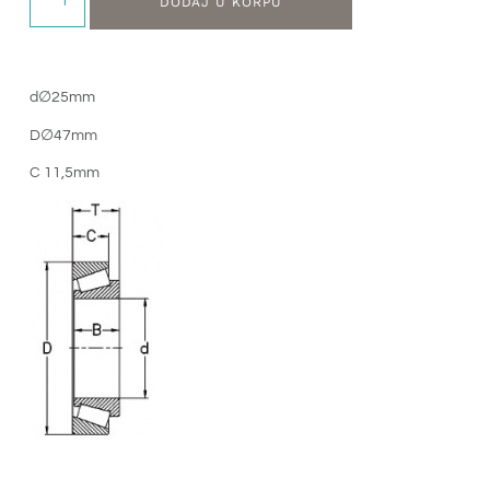
DODAJ U KORPU
d∅25mm
D∅47mm
C 11,5mm