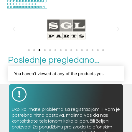
DODAJ
DODAJ
DODAJ
DODAJ
DODAJ
DODAJ
DODAJ
DODAJ
DODAJ
DODAJ
U
U
U
U
U
U
U
U
U
U
KORPU
KORPU
KORPU
KORPU
KORPU
KORPU
KORPU
KORPU
KORPU
KORPU
Poslednje pregledano...
You haven't viewed at any of the products yet.
Ukoliko imate problema sa registracijom ili Vam je
potrebna hitna dostava, molimo Vas da nas
kontaktirate telefonom kako bi poručili željeni
proizvod! Za porudžbinu proizvoda telefonskim