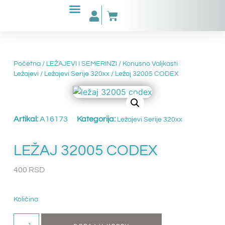
Početna
/
LEŽAJEVI I SEMERINZI
/
Konusno Valjkasti
Ležajevi
/
Ležajevi Serije 320xx
/ Ležaj 32005 CODEX
Artikal:
A16173
Kategorija:
Ležajevi Serije 320xx
LEŽAJ 32005 CODEX
400
RSD
Količina