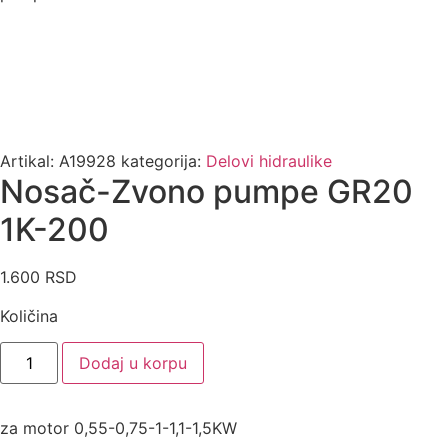
Artikal:
A19928
kategorija:
Delovi hidraulike
Nosač-Zvono pumpe GR20
1K-200
1.600
RSD
Količina
Nosač-
Dodaj u korpu
Zvono
pumpe
GR20
1K-
za motor 0,55-0,75-1-1,1-1,5KW
200
količina