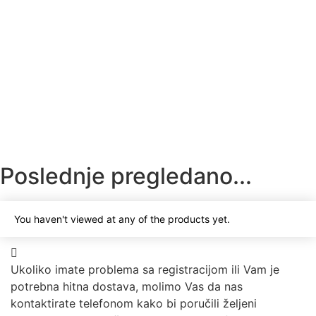
1.050
RSD
Dodaj u korpu
Priključak hidraulične pumpe DPA-35 G1/2″
1.350
RSD
Dodaj u korpu
Poslednje pregledano...
You haven't viewed at any of the products yet.
Ukoliko imate problema sa registracijom ili Vam je
potrebna hitna dostava, molimo Vas da nas
kontaktirate telefonom kako bi poručili željeni