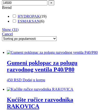
×
Brend
HYDROPAK
(
19
)
ESMAKSAN
(
6
)
Show
(
31
)
Cancel
Gumeni poklopac za polugu
razvodnog ventila P40/P80
450
RSD
Dodaj u korpu
Kućište ručice razvodnika
RAKOVICA