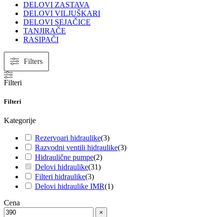
DELOVI ZASTAVA
DELOVI VILJUŠKARI
DELOVI SEJAČICE
TANJIRAČE
RASIPAČI
Filters
Filteri
Filteri
Kategorije
Rezervoari hidraulike
(
3
)
Razvodni ventili hidraulike
(
3
)
Hidraulične pumpe
(
2
)
Delovi hidraulike
(
31
)
Filteri hidraulike
(
3
)
Delovi hidraulike IMR
(
1
)
Cena
×