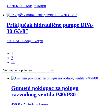
1.220
RSD
Dodaj u korpu
Priključak hidraulične pumpe DPA-
30 G3/8″
650
RSD
Dodaj u korpu
1
2
→
Gumeni poklopac za polugu
razvodnog ventila P40/P80
450
RSD
Dodaj u korpu