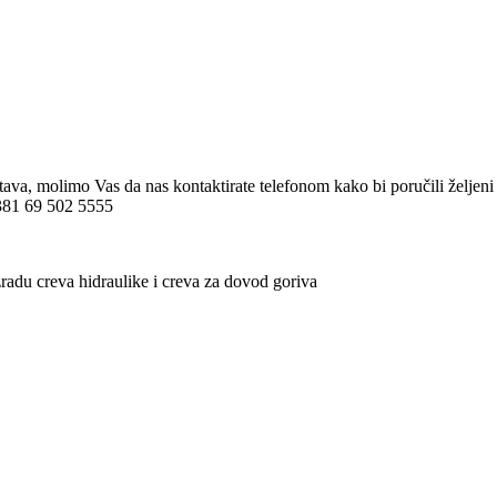
A-35 G1/2″
stava, molimo Vas da nas kontaktirate telefonom kako bi poručili želj
 +381 69 502 5555
radu creva hidraulike i creva za dovod goriva