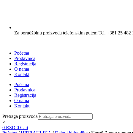
Za porudžbinu proizvoda telefonskim putem Tel. +381 25 482 
Početna
Prodavnica
Registracija
O nama
Kontakt
Početna
Prodavnica
Registracija
O nama
Kontakt
Pretraga proizvoda
×
0
RSD
0
Cart
Početna
/
HIDRAULIKA
/
Delovi hidraulike
/ Nosač-Zvono pumpe