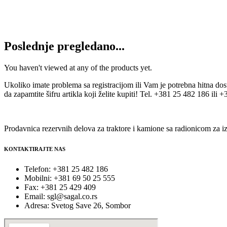
Priključak hidraulične pumpe DP
1.350
RSD
Dodaj u korpu
Poslednje pregledano...
You haven't viewed at any of the products yet.
Ukoliko imate problema sa registracijom ili Vam je potrebna hitna do
da zapamtite šifru artikla koji želite kupiti! Tel. +381 25 482 186 ili
Prodavnica rezervnih delova za traktore i kamione sa radionicom za iz
KONTAKTIRAJTE NAS
Telefon: +381 25 482 186
Mobilni: +381 69 50 25 555
Fax: +381 25 429 409
Email: sgl@sagal.co.rs
Adresa: Svetog Save 26, Sombor