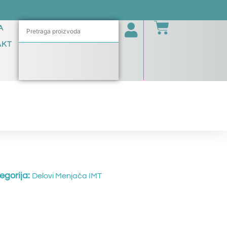
A
AKT
egorija:
Delovi Menjača IMT