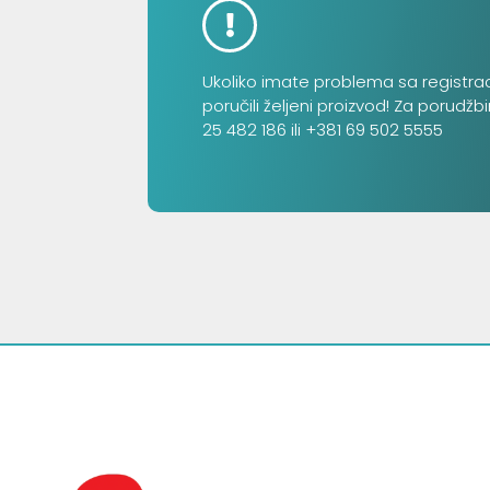
Ukoliko imate problema sa registra
poručili željeni proizvod! Za porudžb
25 482 186 ili +381 69 502 5555