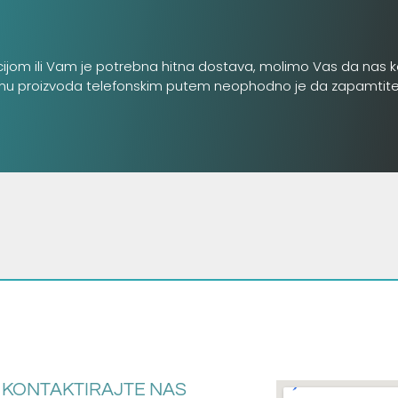
cijom ili Vam je potrebna hitna dostava, molimo Vas da nas k
inu proizvoda telefonskim putem neophodno je da zapamtite šifru
KONTAKTIRAJTE NAS