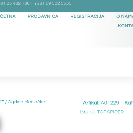
81 25 482 186 ili +381 69 502 5555
ČETNA
PRODAVNICA
REGISTRACIJA
O NAM
KONT
MT
/ Ogrlica Menjačke
Artikal:
A01229
Kat
Brend:
TOP SPIDER