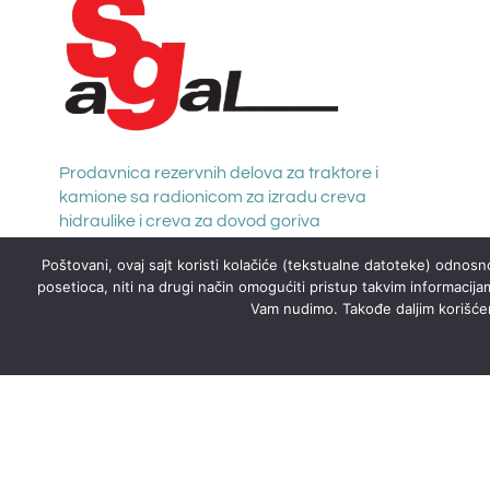
Prodavnica rezervnih delova za traktore i
kamione sa radionicom za izradu creva
hidraulike i creva za dovod goriva
Poštovani, ovaj sajt koristi kolačiće (tekstualne datoteke) odnosno
posetioca, niti na drugi način omogućiti pristup takvim informacija
Vam nudimo. Takođe daljim korišćenj