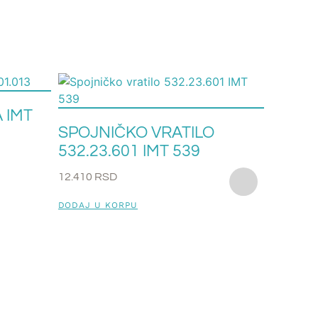
 IMT
SPOJNIČKO VRATILO
532.23.601 IMT 539
12.410
RSD
DODAJ U KORPU
ZUPČA
KARDA
6.200
RS