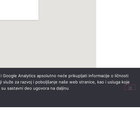
i Google Analytics apsolutno neće prikupljati informacije o ličnosti
i služe za razvoj i poboljšanje naše web stranice, kao i usluga koje
i su sastavni deo ugovora na daljinu