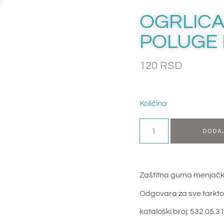
OGRLIC
POLUGE 
120
RSD
Količina
DODA
Zaštitna guma menjačk
Odgovara za sve tarkto
kataloški broj: 532.05.3