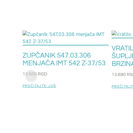
VRATIL
ZUPČANIK 547.03.306
ŠUPLJE
MENJAČA IMT 542 Z-37/53
BRZIN
13.500
RSD
13.690
R
PROČITAJTE JOŠ
PROČITAJ