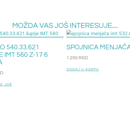
MOŽDA VAS JOŠ INTERESUJE....
O 540.33.621
SPOJNICA MENJAČA
 IMT 560 Z-17 6
1.250
RSD
A
DODAJ U KORPU
SD
TE JOŠ