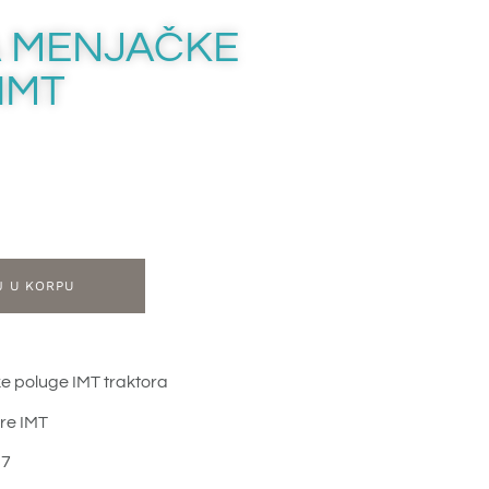
A MENJAČKE
IMT
J U KORPU
e poluge IMT traktora
re IMT
17