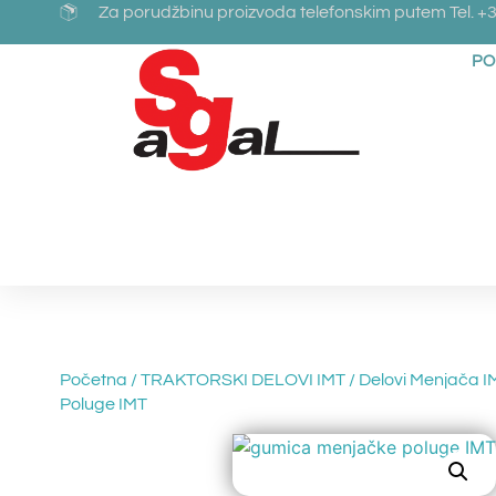
Za porudžbinu proizvoda telefonskim putem Tel. +3
PO
Početna
/
TRAKTORSKI DELOVI IMT
/
Delovi Menjača I
Poluge IMT