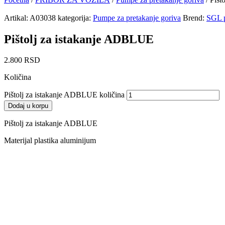
Artikal:
A03038
kategorija:
Pumpe za pretakanje goriva
Brend:
SGL p
Pištolj za istakanje ADBLUE
2.800
RSD
Količina
Pištolj za istakanje ADBLUE količina
Dodaj u korpu
Pištolj za istakanje ADBLUE
Materijal plastika aluminijum
Dinara AdBlue®