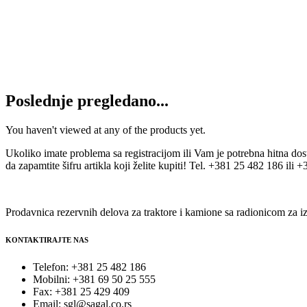
1.250
RSD
Dodaj u korpu
Pumpa sa setom za istakanje ADBLUE
20.900
RSD
Dodaj u korpu
Poslednje pregledano...
You haven't viewed at any of the products yet.
Ukoliko imate problema sa registracijom ili Vam je potrebna hitna do
da zapamtite šifru artikla koji želite kupiti! Tel. +381 25 482 186 ili
Prodavnica rezervnih delova za traktore i kamione sa radionicom za iz
KONTAKTIRAJTE NAS
Telefon: +381 25 482 186
Mobilni: +381 69 50 25 555
Fax: +381 25 429 409
Email: sgl@sagal.co.rs