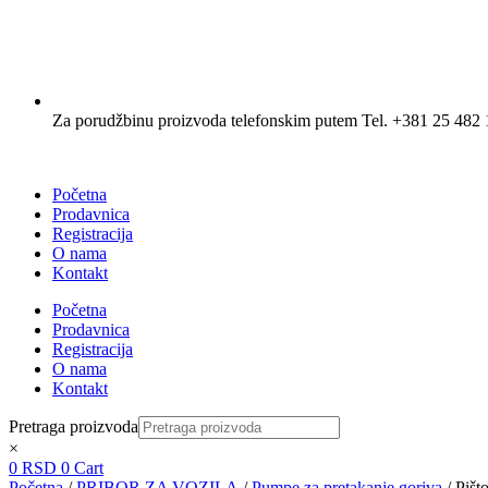
Za porudžbinu proizvoda telefonskim putem Tel. +381 25 482 
Početna
Prodavnica
Registracija
O nama
Kontakt
Početna
Prodavnica
Registracija
O nama
Kontakt
Pretraga proizvoda
×
0
RSD
0
Cart
Početna
/
PRIBOR ZA VOZILA
/
Pumpe za pretakanje goriva
/ Pišt