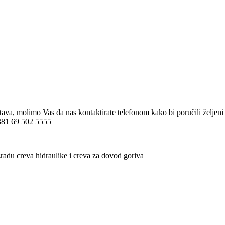
 12V
stava, molimo Vas da nas kontaktirate telefonom kako bi poručili želj
 +381 69 502 5555
radu creva hidraulike i creva za dovod goriva