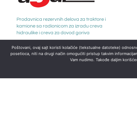
Prodavnica rezervnih delova za traktore i
kamione sa radionicom za izradu creva
hidraulike i creva za dovod goriva
Poštovani, ovaj sajt koristi kolačiće (tekstualne datoteke) odnosno
posetioca, niti na drugi način omogućiti pristup takvim informacija
Vam nudimo. Takođe daljim korišćenj