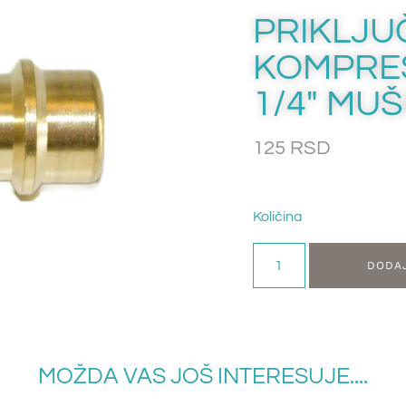
PRIKLJU
KOMPRES
1/4″ MUŠ
125
RSD
Količina
DODA
MOŽDA VAS JOŠ INTERESUJE....