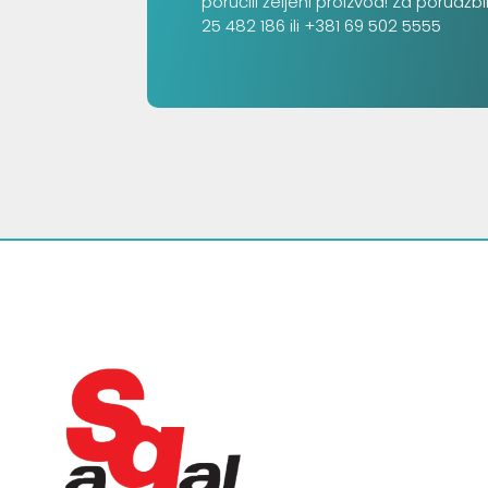
poručili željeni proizvod! Za porudžb
25 482 186 ili +381 69 502 5555