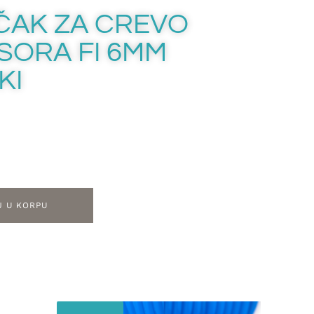
ČAK ZA CREVO
ORA FI 6MM
KI
J U KORPU