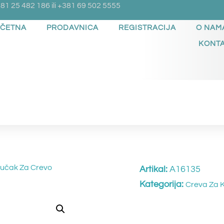
81 25 482 186 ili +381 69 502 5555
ČETNA
PRODAVNICA
REGISTRACIJA
O NAM
KONT
ljučak Za Crevo
Artikal:
A16135
Kategorija:
Creva Za K