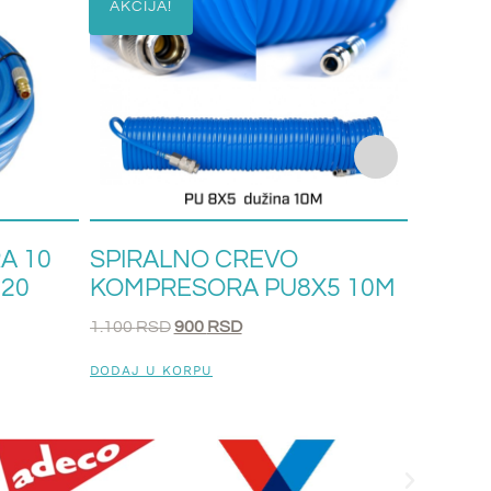
AKCIJA!
AKCIJ
A 10
SPIRALNO CREVO
SPIR
 20
KOMPRESORA PU8X5 10M
KOMP
1.100
RSD
900
RSD
1.700
RS
DODAJ U KORPU
DODAJ U