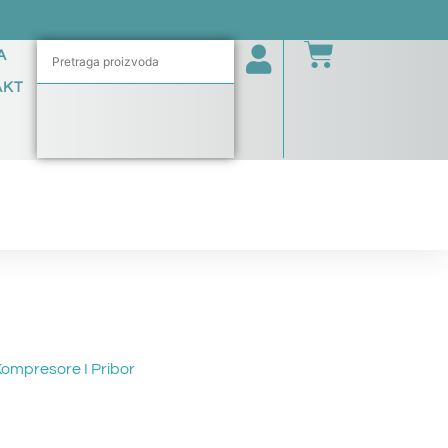
A
AKT
ompresore I Pribor