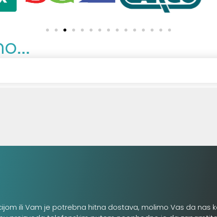
o...
cijom ili Vam je potrebna hitna dostava, molimo Vas da nas k