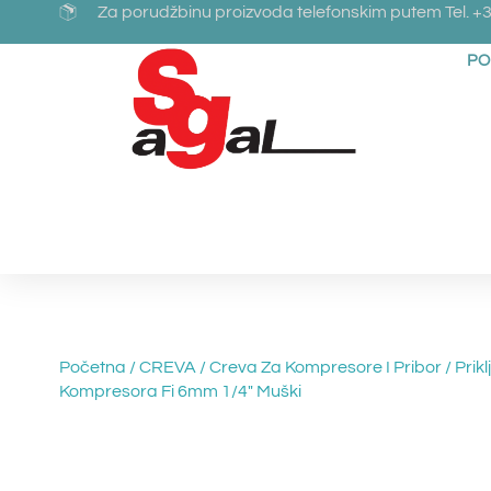
Za porudžbinu proizvoda telefonskim putem Tel. +3
PO
Početna
/
CREVA
/
Creva Za Kompresore I Pribor
/ Prik
Kompresora Fi 6mm 1/4″ Muški