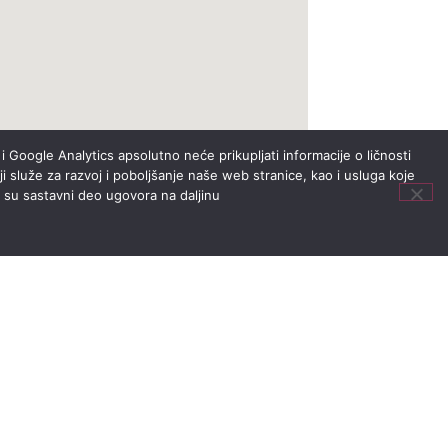
i Google Analytics apsolutno neće prikupljati informacije o ličnosti
i služe za razvoj i poboljšanje naše web stranice, kao i usluga koje
i su sastavni deo ugovora na daljinu