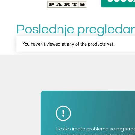
Poslednje pregledan
You haven't viewed at any of the products yet.
Ukoliko imate problema sa registra