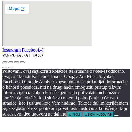
Instagram
Facebook-f
©2026SAGAL DOO
Poštovani, ovaj sajt koristi kolačiće (tekstualne datoteke) odnosno,
ovaj sajt koristi Facebook Pixel i Google Analytics. Sagal.rs,
Facebook i Google Analytics apsolutno neće prikupljati informacije
o ličnosti posetioca, niti na drugi način omogućiti pristup takvim
informacijama. Daljim korišćenjem sajta prihvatate mehanizam
korišćenja kolačića koji služe za razvoj i poboljšanje naše web
stranice, kao i usluga koje Vam nudimo. Takođe daljim korišćenjem
sajta saglasni ste sa politikom privatnosti i uslovima korišćenja, koji
su sastavni deo ugovora na daljinu
U redu
Uslovi kupovine