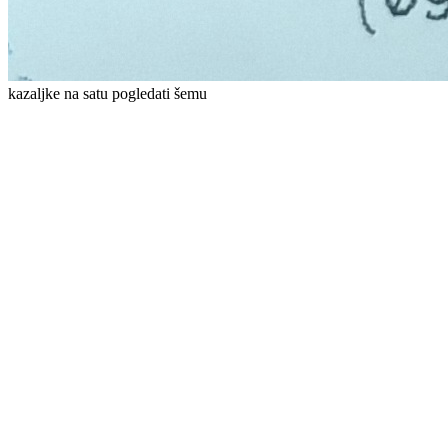
kazaljke na satu pogledati šemu
Pumpa hidraulike zupčasta 20C19X006
8.500
RSD
Dodaj u korpu
Multiplikator za hidraulične pumpe
grupe 20 60004-4
14.500
RSD
Dodaj u korpu