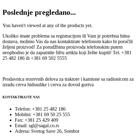
Poslednje pregledano...
You haven't viewed at any of the products yet.
Ukoliko imate problema sa registracijom ili Vam je potrebna hitna
dostava, molimo Vas da nas kontaktirate telefonom kako bi poručili
željeni proizvod! Za porudžbinu proizvoda telefonskim putem
neophodno je da zapamtite šifru artikla koji želite kupiti! Tel. +381
25 482 186 ili +381 69 502 5555
Prodavnica rezervnih delova za traktore i kamione sa radionicom za
izradu creva hidraulike i creva za dovod goriva
KONTAKTIRAJTE NAS
Telefon: +381 25 482 186
Mobilni: +381 69 50 25 555
Fax: +381 25 429 409
Email: sgl@sagal.co.rs
Adresa: Svetog Save 26, Sombor