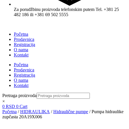
Za porudžbinu proizvoda telefonskim putem Tel. +381 25
482 186 ili +381 69 502 5555
Početna
Prodavnica
Registracija
O nama
Kontakt
Početna
Prodavnica
Registracija
O nama
Kontakt
Pretraga proizvoda
×
0
RSD
0
Cart
Početna
/
HIDRAULIKA
/
Hidraulične pumpe
/ Pumpa hidraulike
zupčasta 20A19X006