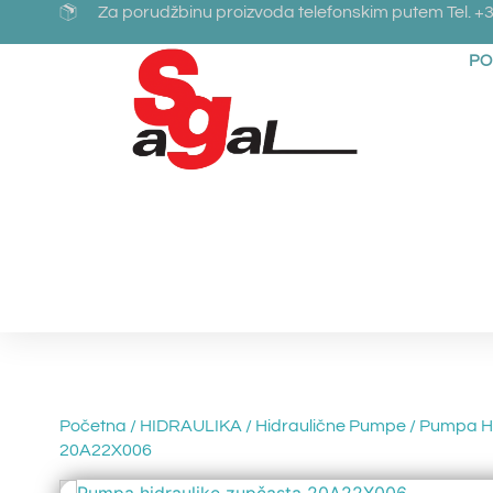
Za porudžbinu proizvoda telefonskim putem Tel. +3
PO
Početna
/
HIDRAULIKA
/
Hidraulične Pumpe
/ Pumpa Hi
20A22X006