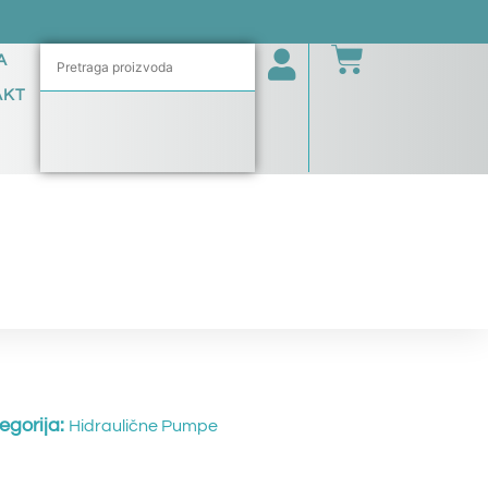
A
AKT
egorija:
Hidraulične Pumpe