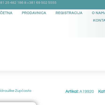
81 25 482 186 ili +381 69 502 5555
ČETNA
PRODAVNICA
REGISTRACIJA
O NAM
KONT
draulike Zupčasta
Artikal:
A19920
Kat