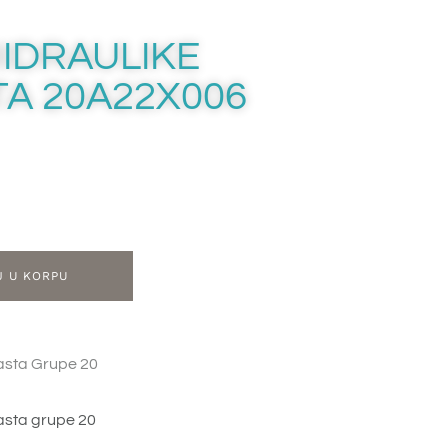
IDRAULIKE
A 20A22X006
J U KORPU
asta Grupe 20
asta grupe 20