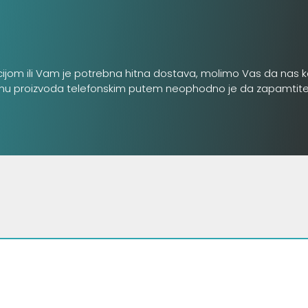
cijom ili Vam je potrebna hitna dostava, molimo Vas da nas k
inu proizvoda telefonskim putem neophodno je da zapamtite šifru