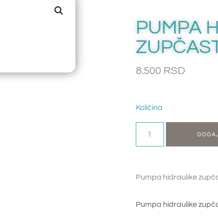
PUMPA H
ZUPČAST
8.500
RSD
Količina
DODA
Pumpa hidraulike zupč
Pumpa hidraulike zupč