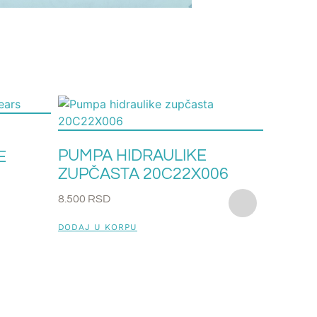
PUMPA HIDRAULIKE
E
ZUPČASTA 20C22X006
8.500
RSD
DODAJ U KORPU
PUMPA
142 P