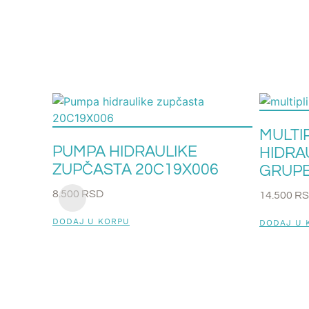
MULTI
PUMPA HIDRAULIKE
HIDRA
ZUPČASTA 20C19X006
GRUPE
8.500
RSD
14.500
R
DODAJ U KORPU
DODAJ U 