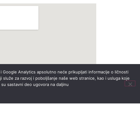
i Google Analytics apsolutno neće prikupljati informacije o ličnosti
i služe za razvoj i poboljšanje naše web stranice, kao i usluga koje
i su sastavni deo ugovora na daljinu