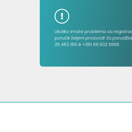
Ukoliko imate problema sa registra
poručili željeni proizvod! Za porudžb
25 482 186 ili +381 69 502 5555