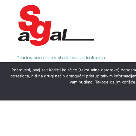
Prodavnica rezervnih delova za traktore i
kamione sa radionicom za izradu creva
Poštovani, ovaj sajt koristi kolačiće (tekstualne datoteke) odnosno
hidraulike i creva za dovod goriva
posetioca, niti na drugi način omogućiti pristup takvim informacija
Vam nudimo. Takođe daljim korišćenj