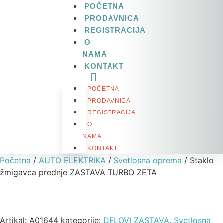
POČETNA
PRODAVNICA
REGISTRACIJA
O
NAMA
KONTAKT
POČETNA
PRODAVNICA
REGISTRACIJA
O
NAMA
KONTAKT
Početna
/
AUTO ELEKTRIKA
/
Svetlosna oprema
/ Staklo
žmigavca prednje ZASTAVA TURBO ZETA
Artikal:
A01644
kategorije:
DELOVI ZASTAVA
,
Svetlosna