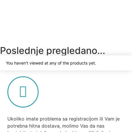
Led stop lampa SGLed L-Bat
7.500
RSD
Dodaj u korpu
Poslednje pregledano...
You haven't viewed at any of the products yet.
Ukoliko imate problema sa registracijom ili Vam je
potrebna hitna dostava, molimo Vas da nas