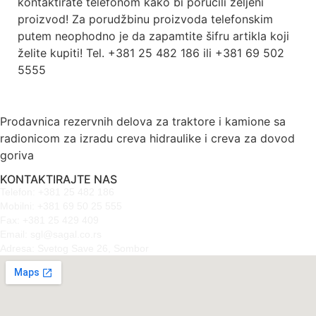
kontaktirate telefonom kako bi poručili željeni
proizvod! Za porudžbinu proizvoda telefonskim
putem neophodno je da zapamtite šifru artikla koji
želite kupiti! Tel. +381 25 482 186 ili +381 69 502
5555
Prodavnica rezervnih delova za traktore i kamione sa
radionicom za izradu creva hidraulike i creva za dovod
goriva
KONTAKTIRAJTE NAS
Telefon: +381 25 482 186
Mobilni: +381 69 50 25 555
Fax: +381 25 429 409
Email: sgl@sagal.co.rs
Adresa: Svetog Save 26, Sombor