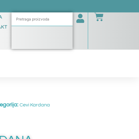
A
AKT
egorija:
Cevi Kardana