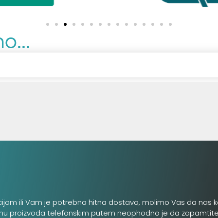
o...
cijom ili Vam je potrebna hitna dostava, molimo Vas da nas k
inu proizvoda telefonskim putem neophodno je da zapamtite šifru