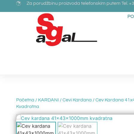
Za porudžbinu proizvoda telefonskim putem Tel. +3
PO
Početna
/
KARDANI
/
Cevi Kardana
/ Cev Kardana 41
Kvadratna