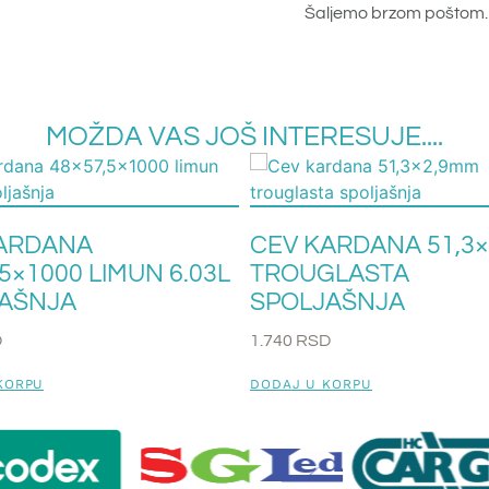
Šaljemo brzom poštom.
MOŽDA VAS JOŠ INTERESUJE....
ARDANA
CEV KARDANA 51,3
5×1000 LIMUN 6.03L
TROUGLASTA
AŠNJA
SPOLJAŠNJA
D
1.740
RSD
KORPU
DODAJ U KORPU