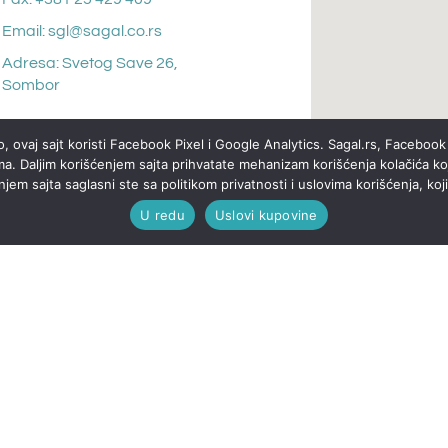
Email: sgl@sagal.co.rs
Adresa: Svetog Save 26,
Sombor
, ovaj sajt koristi Facebook Pixel i Google Analytics. Sagal.rs, Facebook 
ma. Daljim korišćenjem sajta prihvatate mehanizam korišćenja kolačića koj
em sajta saglasni ste sa politikom privatnosti i uslovima korišćenja, koj
U redu
Uslovi kupovine