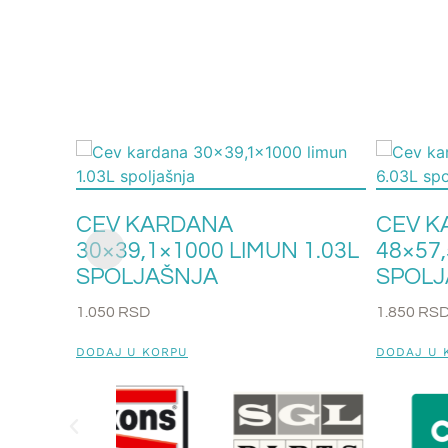
CEV KARDANA
CEV K
30×39,1×1000 LIMUN 1.03L
48×57,
SPOLJAŠNJA
SPOLJ
1.050
RSD
1.850
RS
DODAJ U KORPU
DODAJ U 