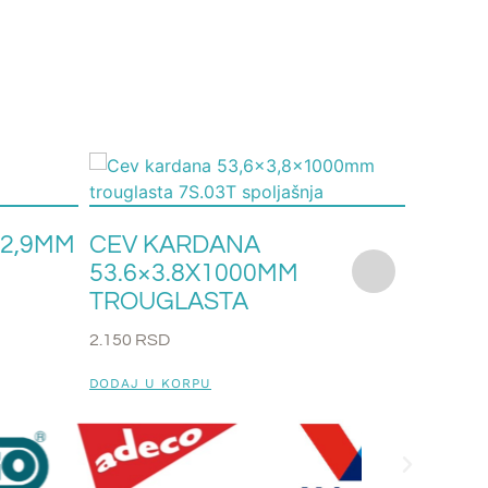
×2,9MM
CEV KARDANA
CEV 
53.6×3.8X1000MM
34,5×
TROUGLASTA
4.04
2.150
RSD
1.450
RS
DODAJ U KORPU
DODAJ U