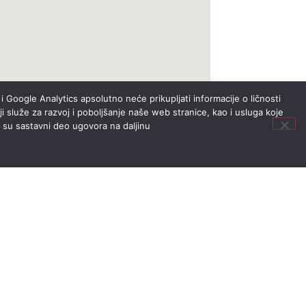
i Google Analytics apsolutno neće prikupljati informacije o ličnosti
i služe za razvoj i poboljšanje naše web stranice, kao i usluga koje
i su sastavni deo ugovora na daljinu