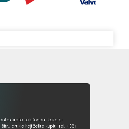
ontaktirate telefonom kako bi
 artikla koji želite kupiti! Tel. +381