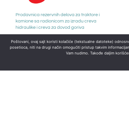
Prodavnica rezervnih delova za traktore i
kamione sa radionicom za izradu creva
hidraulike i creva za dovod goriva
Poštovani, ovaj sajt koristi kolačiće (tekstualne datoteke) odnosno
posetioca, niti na drugi način omogućiti pristup takvim informacija
Vam nudimo. Takođe daljim korišćenj