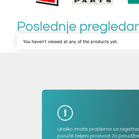
Poslednje pregledan
You haven't viewed at any of the products yet.
Ukoliko imate problema sa registra
poručili željeni proizvod! Za porudžb