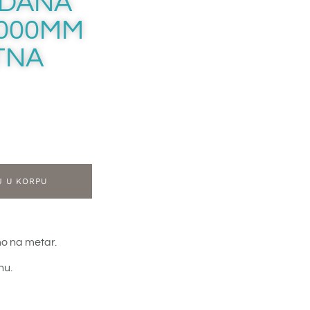
RDANA
1000MM
TNA
J U KORPU
o na metar.
nu.