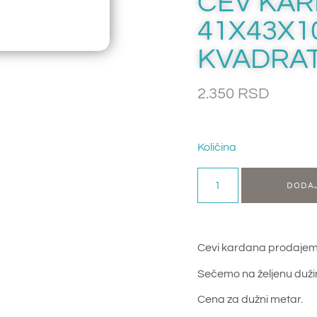
CEV KA
41X43X
KVADRA
2.350
RSD
Količina
DODA
Cevi kardana prodajem
Sečemo na željenu duži
Cena za dužni metar.