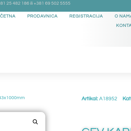
81 25 482 186 ili +381 69 502 5555
ČETNA
PRODAVNICA
REGISTRACIJA
O NAM
KONT
x43x1000mm
Artikal:
A18952
Kat