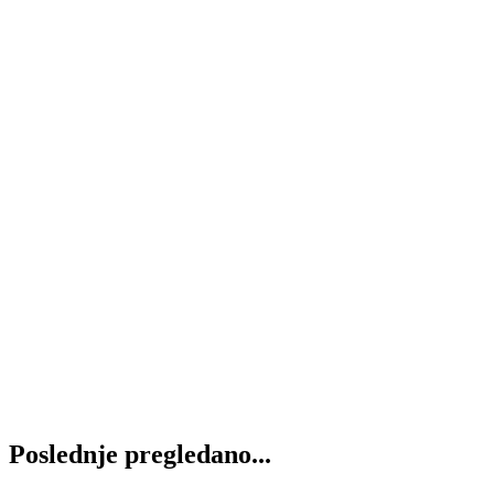
Filter vazduha C16400 MANN
3.450
RSD
Dodaj u korpu
Filter vazduha CF400 MANN
2.950
RSD
Dodaj u korpu
Filter vazduha C946/2
2.200
RSD
Dodaj u korpu
Filter vazduha C1337 MANN
1.500
RSD
Dodaj u korpu
Poslednje pregledano...