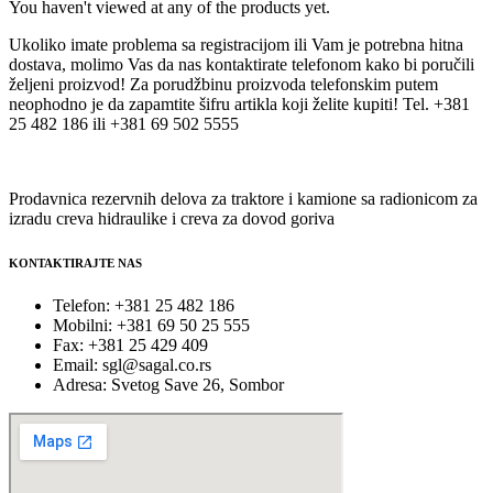
You haven't viewed at any of the products yet.
Ukoliko imate problema sa registracijom ili Vam je potrebna hitna
dostava, molimo Vas da nas kontaktirate telefonom kako bi poručili
željeni proizvod! Za porudžbinu proizvoda telefonskim putem
neophodno je da zapamtite šifru artikla koji želite kupiti! Tel. +381
25 482 186 ili +381 69 502 5555
Prodavnica rezervnih delova za traktore i kamione sa radionicom za
izradu creva hidraulike i creva za dovod goriva
KONTAKTIRAJTE NAS
Telefon: +381 25 482 186
Mobilni: +381 69 50 25 555
Fax: +381 25 429 409
Email: sgl@sagal.co.rs
Adresa: Svetog Save 26, Sombor