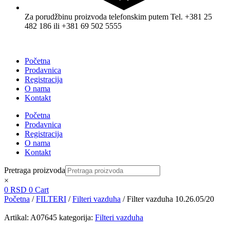
Za porudžbinu proizvoda telefonskim putem Tel. +381 25
482 186 ili +381 69 502 5555
Početna
Prodavnica
Registracija
O nama
Kontakt
Početna
Prodavnica
Registracija
O nama
Kontakt
Pretraga proizvoda
×
0
RSD
0
Cart
Početna
/
FILTERI
/
Filteri vazduha
/ Filter vazduha 10.26.05/20
Artikal:
A07645
kategorija:
Filteri vazduha