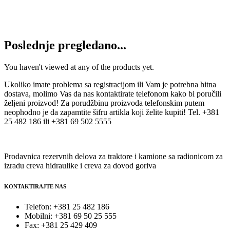
Filter vazduha C946/2
2.200
RSD
Dodaj u korpu
Poslednje pregledano...
You haven't viewed at any of the products yet.
Ukoliko imate problema sa registracijom ili Vam je potrebna hitna
dostava, molimo Vas da nas kontaktirate telefonom kako bi poručili
željeni proizvod! Za porudžbinu proizvoda telefonskim putem
neophodno je da zapamtite šifru artikla koji želite kupiti! Tel. +381
25 482 186 ili +381 69 502 5555
Prodavnica rezervnih delova za traktore i kamione sa radionicom za
izradu creva hidraulike i creva za dovod goriva
KONTAKTIRAJTE NAS
Telefon: +381 25 482 186
Mobilni: +381 69 50 25 555
Fax: +381 25 429 409