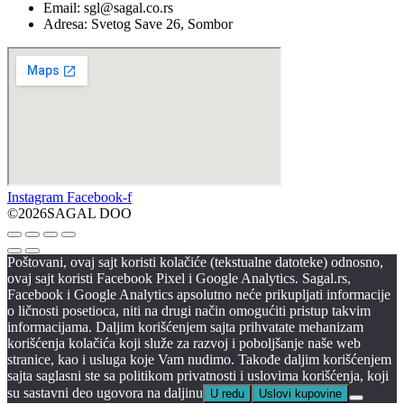
Email: sgl@sagal.co.rs
Adresa: Svetog Save 26, Sombor
Instagram
Facebook-f
©2026SAGAL DOO
Poštovani, ovaj sajt koristi kolačiće (tekstualne datoteke) odnosno,
ovaj sajt koristi Facebook Pixel i Google Analytics. Sagal.rs,
Facebook i Google Analytics apsolutno neće prikupljati informacije
o ličnosti posetioca, niti na drugi način omogućiti pristup takvim
informacijama. Daljim korišćenjem sajta prihvatate mehanizam
korišćenja kolačića koji služe za razvoj i poboljšanje naše web
stranice, kao i usluga koje Vam nudimo. Takođe daljim korišćenjem
sajta saglasni ste sa politikom privatnosti i uslovima korišćenja, koji
su sastavni deo ugovora na daljinu
U redu
Uslovi kupovine