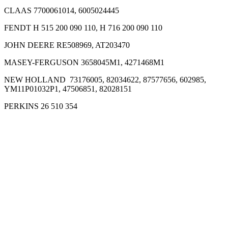
CLAAS 7700061014, 6005024445
FENDT H 515 200 090 110, H 716 200 090 110
JOHN DEERE RE508969, AT203470
MASEY-FERGUSON 3658045M1, 4271468M1
NEW HOLLAND 73176005, 82034622, 87577656, 602985,
YM11P01032P1, 47506851, 82028151
PERKINS 26 510 354
Filter vazduha CF980/2