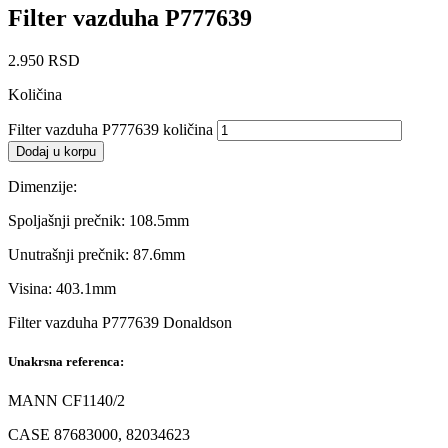
Filter vazduha P777639
2.950
RSD
Količina
Filter vazduha P777639 količina
Dodaj u korpu
Dimenzije:
Spoljašnji prečnik: 108.5mm
Unutrašnji prečnik: 87.6mm
Visina: 403.1mm
Filter vazduha P777639 Donaldson
Unakrsna referenca:
MANN CF1140/2
CASE 87683000, 82034623