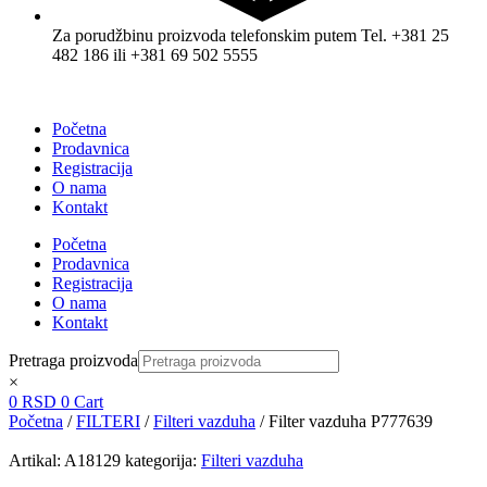
Za porudžbinu proizvoda telefonskim putem Tel. +381 25
482 186 ili +381 69 502 5555
Početna
Prodavnica
Registracija
O nama
Kontakt
Početna
Prodavnica
Registracija
O nama
Kontakt
Pretraga proizvoda
×
0
RSD
0
Cart
Početna
/
FILTERI
/
Filteri vazduha
/ Filter vazduha P777639
Artikal:
A18129
kategorija:
Filteri vazduha