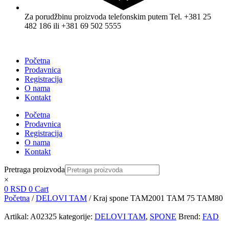
Za porudžbinu proizvoda telefonskim putem Tel. +381 25
482 186 ili +381 69 502 5555
Početna
Prodavnica
Registracija
O nama
Kontakt
Početna
Prodavnica
Registracija
O nama
Kontakt
Pretraga proizvoda
×
0
RSD
0
Cart
Početna
/
DELOVI TAM
/ Kraj spone TAM2001 TAM 75 TAM80
Artikal:
A02325
kategorije:
DELOVI TAM
,
SPONE
Brend:
FAD