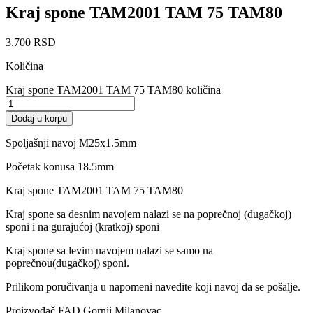
Kraj spone TAM2001 TAM 75 TAM80
3.700
RSD
Količina
Kraj spone TAM2001 TAM 75 TAM80 količina
Dodaj u korpu
Spoljašnji navoj M25x1.5mm
Početak konusa 18.5mm
Kraj spone TAM2001 TAM 75 TAM80
Kraj spone sa desnim navojem nalazi se na poprečnoj (dugačkoj)
sponi i na gurajućoj (kratkoj) sponi
Kraj spone sa levim navojem nalazi se samo na
poprečnou(dugačkoj) sponi.
Prilikom poručivanja u napomeni navedite koji navoj da se pošalje.
Proizvođač FAD Gornji Milanovac