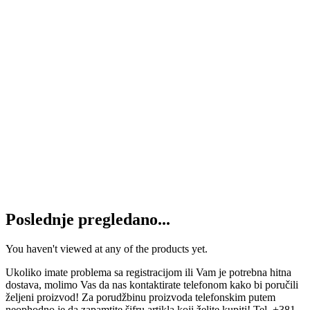
Spona kratka TAM 75 FAD
12.600
RSD
Dodaj u korpu
Kraj spone 7318.20.00 IMT 5136
3.900
RSD
Dodaj u korpu
Kraj spone IMT-560 DESNI
1.280
RSD
Dodaj u korpu
Poslednje pregledano...
You haven't viewed at any of the products yet.
Ukoliko imate problema sa registracijom ili Vam je potrebna hitna
dostava, molimo Vas da nas kontaktirate telefonom kako bi poručili
željeni proizvod! Za porudžbinu proizvoda telefonskim putem
neophodno je da zapamtite šifru artikla koji želite kupiti! Tel. +381