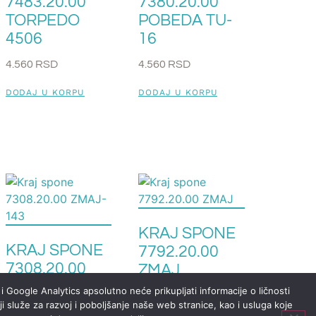
7483.20.00
7380.20.00
TORPEDO
POBEDA TU-
4506
16
4.560
RSD
4.560
RSD
DODAJ U KORPU
DODAJ U KORPU
KRAJ SPONE
KRAJ SPONE
7792.20.00
7308.20.00
ZMAJ
ZMAJ-143
i Google Analytics apsolutno neće prikupljati informacije o ličnosti
2.880
RSD
i služe za razvoj i poboljšanje naše web stranice, kao i usluga koje
3.350
RSD