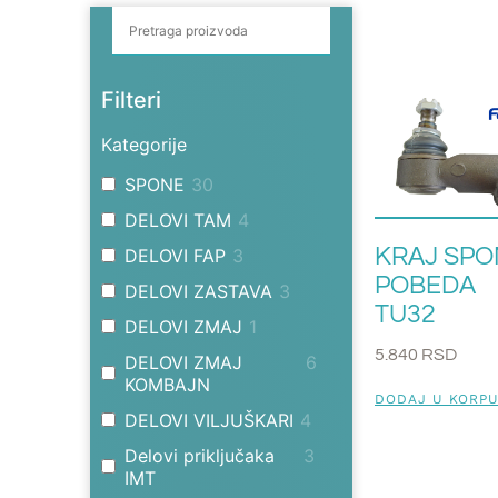
Filteri
Kategorije
SPONE
30
DELOVI TAM
4
KRAJ SPO
DELOVI FAP
3
POBEDA
DELOVI ZASTAVA
3
TU32
DELOVI ZMAJ
1
5.840
RSD
DELOVI ZMAJ
6
KOMBAJN
DODAJ U KORP
DELOVI VILJUŠKARI
4
Delovi priključaka
3
IMT