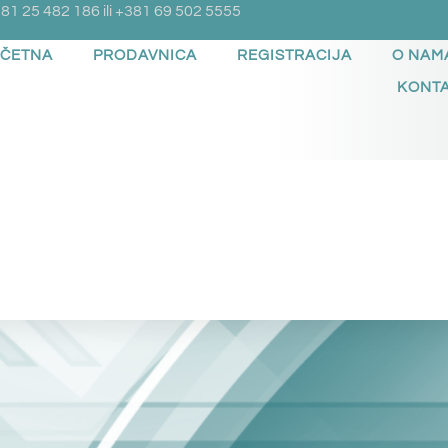
81 25 482 186 ili +381 69 502 5555
ČETNA
PRODAVNICA
REGISTRACIJA
O NAM
KONT