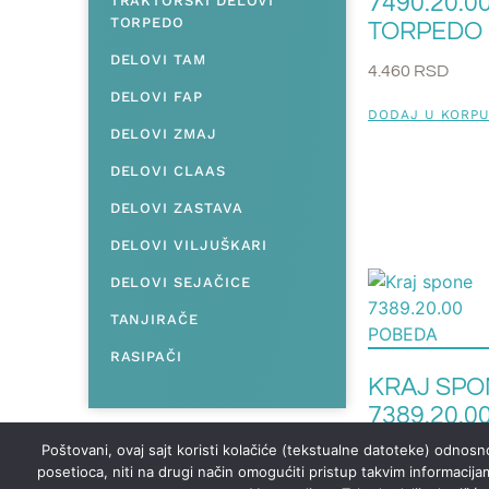
7490.20.0
TRAKTORSKI DELOVI
TORPEDO
TORPEDO
DELOVI TAM
4.460
RSD
DELOVI FAP
DODAJ U KORP
DELOVI ZMAJ
DELOVI CLAAS
DELOVI ZASTAVA
DELOVI VILJUŠKARI
DELOVI SEJAČICE
TANJIRAČE
RASIPAČI
KRAJ SPO
7389.20.0
POBEDA
Poštovani, ovaj sajt koristi kolačiće (tekstualne datoteke) odnosno
posetioca, niti na drugi način omogućiti pristup takvim informacija
5.040
RSD