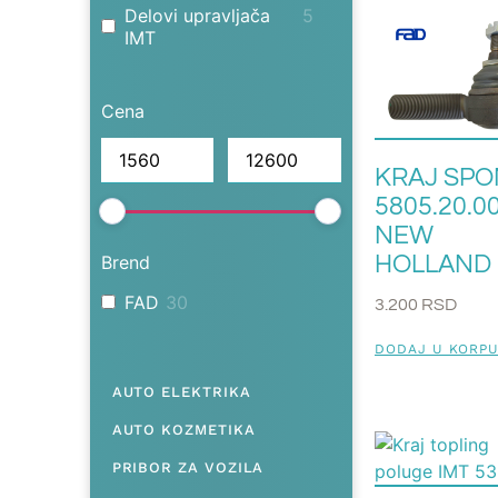
Delovi upravljača
5
IMT
Delovi upravljača
3
IMR
Cena
Delovi upravljača
4
Torpedo
KRAJ SPO
5805.20.0
NEW
Brend
HOLLAND
FAD
30
3.200
RSD
DODAJ U KORP
AUTO ELEKTRIKA
AUTO KOZMETIKA
PRIBOR ZA VOZILA