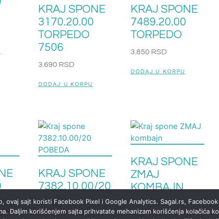
0
KRAJ SPONE
KRAJ SPONE
3170.20.00
7489.20.00
TORPEDO
TORPEDO
7506
U
3.850
RSD
3.690
RSD
DODAJ U KORPU
DODAJ U KORPU
KRAJ SPONE
NE
KRAJ SPONE
ZMAJ
0
7382.10.00/20
KOMBAJN
POBEDA
, ovaj sajt koristi Facebook Pixel i Google Analytics. Sagal.rs, Facebook 
4.320
RSD
ma. Daljim korišćenjem sajta prihvatate mehanizam korišćenja kolačića koj
4.800
RSD