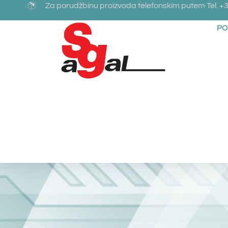
Za porudžbinu proizvoda telefonskim putem Tel. +3
PO