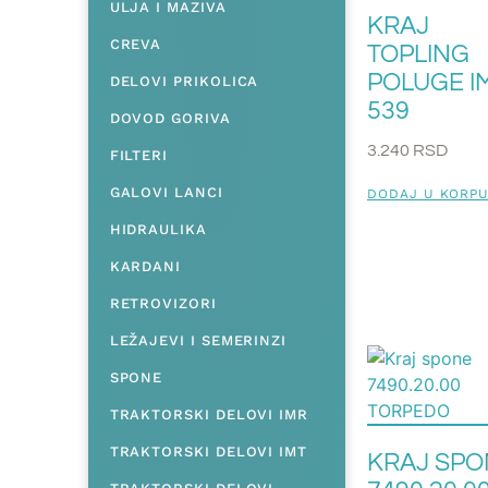
ULJA I MAZIVA
KRAJ
CREVA
TOPLING
POLUGE I
DELOVI PRIKOLICA
539
DOVOD GORIVA
3.240
RSD
FILTERI
GALOVI LANCI
DODAJ U KORP
HIDRAULIKA
KARDANI
RETROVIZORI
LEŽAJEVI I SEMERINZI
SPONE
TRAKTORSKI DELOVI IMR
TRAKTORSKI DELOVI IMT
KRAJ SPO