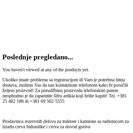
Dodaj u korpu
Reducir M36x2-BSP G1″
650
RSD
Dodaj u korpu
Poslednje pregledano...
You haven't viewed at any of the products yet.
Ukoliko imate problema sa registracijom ili Vam je potrebna hitna
dostava, molimo Vas da nas kontaktirate telefonom kako bi poručili
željeni proizvod! Za porudžbinu proizvoda telefonskim putem
neophodno je da zapamtite šifru artikla koji želite kupiti! Tel. +381
25 482 186 ili +381 69 502 5555
Prodavnica rezervnih delova za traktore i kamione sa radionicom za
izradu creva hidraulike i creva za dovod goriva