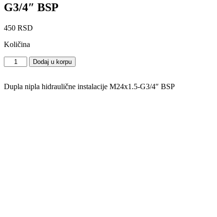
G3/4″ BSP
450
RSD
Količina
Reducir
Dodaj u korpu
M24x1.5-
G3/4"
BSP
Dupla nipla hidraulične instalacije M24x1.5-G3/4″ BSP
količina
Reducir M22x1.5–G1/2″ BSP
240
RSD
Dodaj u korpu
Reducir M24x1.5-G1/2″ BSP