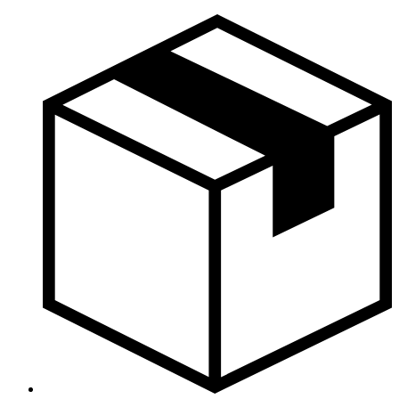
Skočite
na
sadržaj