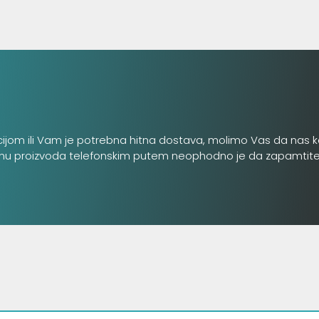
cijom ili Vam je potrebna hitna dostava, molimo Vas da nas k
inu proizvoda telefonskim putem neophodno je da zapamtite šifru