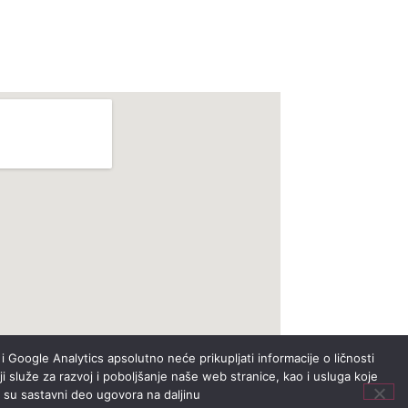
i Google Analytics apsolutno neće prikupljati informacije o ličnosti
i služe za razvoj i poboljšanje naše web stranice, kao i usluga koje
i su sastavni deo ugovora na daljinu