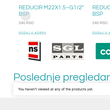
REDUCIR M22X1.5–G1/2″
REDUC
BSP
BSP
240
RSD
240
RSD
DODAJ U KORPU
DODAJ U 
Poslednje pregledan
You haven't viewed at any of the products yet.