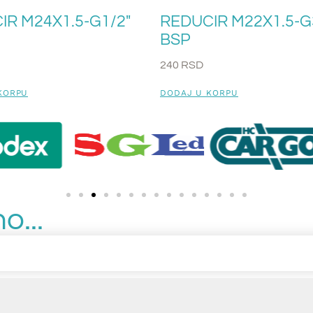
IR M24X1.5-G1/2″
REDUCIR M22X1.5-G
BSP
240
RSD
KORPU
DODAJ U KORPU
o...