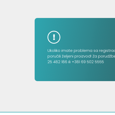
Ukoliko imate problema sa registra
poručili željeni proizvod! Za porudžb
25 482 186 ili +381 69 502 5555