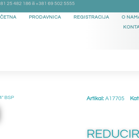
81 25 482 186 ili +381 69 502 5555
ČETNA
PRODAVNICA
REGISTRACIJA
O NAM
KONT
4″ BSP
Artikal:
A17705
Kat
REDUCIR