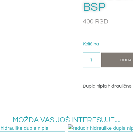
BSP
400
RSD
Količina
DODA
Dupla nipla hidraulične
MOŽDA VAS JOŠ INTERESUJE....