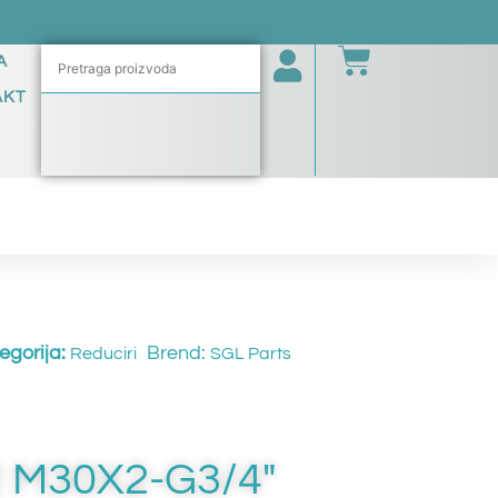
A
AKT
egorija:
Brend:
Reduciri
SGL Parts
 M30X2-G3/4″