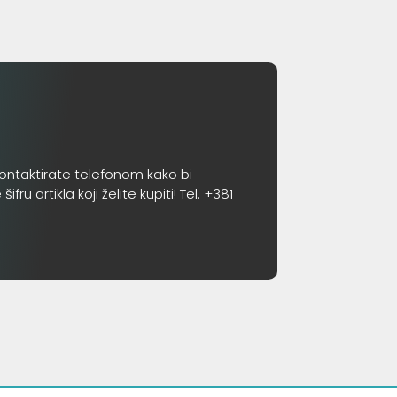
ontaktirate telefonom kako bi
 artikla koji želite kupiti! Tel. +381