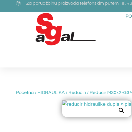
Za porudžbinu proizvoda telefonskim putem Tel. +3
PO
Početna
/
HIDRAULIKA
/
Reduciri
/ Reducir M30x2-G3/