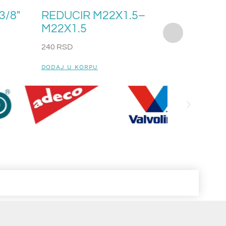
3/8″
REDUCIR M22X1.5–
REDUC
M22X1.5
240
RSD
240
RSD
DODAJ U
DODAJ U KORPU