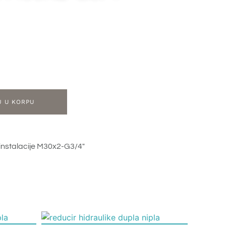
J U KORPU
 instalacije M30x2-G3/4″