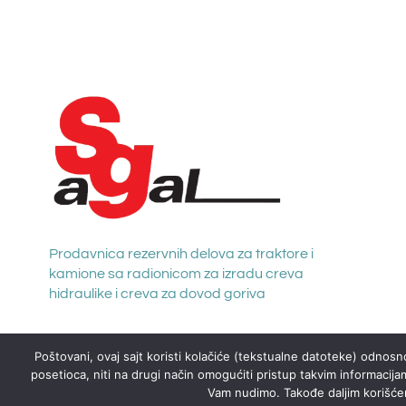
Prodavnica rezervnih delova za traktore i
kamione sa radionicom za izradu creva
hidraulike i creva za dovod goriva
Poštovani, ovaj sajt koristi kolačiće (tekstualne datoteke) odnosno
posetioca, niti na drugi način omogućiti pristup takvim informacija
Vam nudimo. Takođe daljim korišćenj