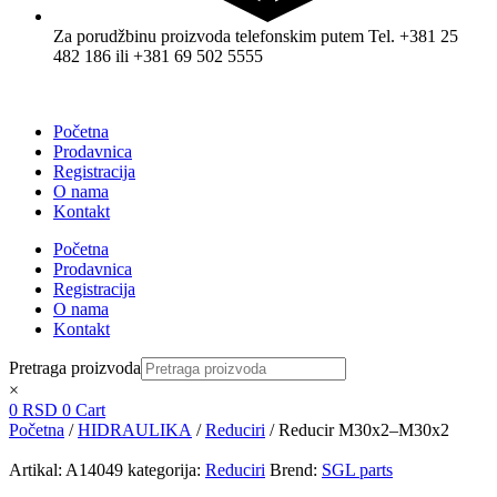
Za porudžbinu proizvoda telefonskim putem Tel. +381 25
482 186 ili +381 69 502 5555
Početna
Prodavnica
Registracija
O nama
Kontakt
Početna
Prodavnica
Registracija
O nama
Kontakt
Pretraga proizvoda
×
0
RSD
0
Cart
Početna
/
HIDRAULIKA
/
Reduciri
/ Reducir M30x2–M30x2
Artikal:
A14049
kategorija:
Reduciri
Brend:
SGL parts