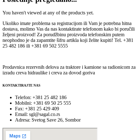
You haven't viewed at any of the products yet.
Ukoliko imate problema sa registracijom ili Vam je potrebna hitna
dostava, molimo Vas da nas kontaktirate telefonom kako bi poručili
željeni proizvod! Za porudžbinu proizvoda telefonskim putem
neophodno je da zapamtite šifru artikla koji želite kupiti! Tel. +381
25 482 186 ili +381 69 502 5555
Prodavnica rezervnih delova za traktore i kamione sa radionicom za
izradu creva hidraulike i creva za dovod goriva
KONTAKTIRAJTE NAS
Telefon: +381 25 482 186
Mobilni: +381 69 50 25 555
Fax: +381 25 429 409
Email: sgl@sagal.co.rs
Adresa: Svetog Save 26, Sombor