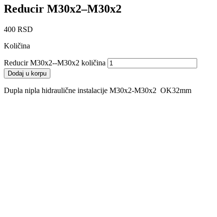
Reducir M30x2–M30x2
400
RSD
Količina
Reducir M30x2--M30x2 količina
Dodaj u korpu
Dupla nipla hidraulične instalacije M30x2-M30x2 OK32mm
Reducir M22x1.5–G1/2″ BSP
240
RSD
Dodaj u korpu
Reducir M24x1.5-G1/2″ BSP