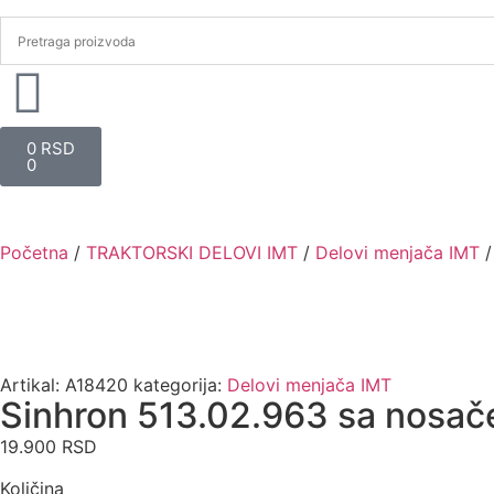
0
RSD
0
Početna
/
TRAKTORSKI DELOVI IMT
/
Delovi menjača IMT
/
Artikal:
A18420
kategorija:
Delovi menjača IMT
Sinhron 513.02.963 sa nosače
19.900
RSD
Količina