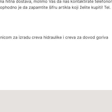
na hitna dostava, molimo Vas da nas kontaktirate telefonom 
odno je da zapamtite šifru artikla koji želite kupiti! Tel
onicom za izradu creva hidraulike i creva za dovod goriva