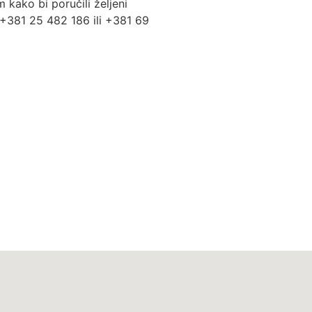
kako bi poručili željeni
. +381 25 482 186 ili +381 69