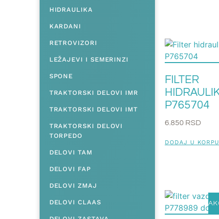
HIDRAULIKA
KARDANI
RETROVIZORI
LEŽAJEVI I SEMERINZI
SPONE
FILTER
HIDRAULI
TRAKTORSKI DELOVI IMR
P765704
TRAKTORSKI DELOVI IMT
6.850
RSD
TRAKTORSKI DELOVI
TORPEDO
DODAJ U KORP
DELOVI TAM
DELOVI FAP
DELOVI ZMAJ
DELOVI CLAAS
AK
DELOVI ZASTAVA