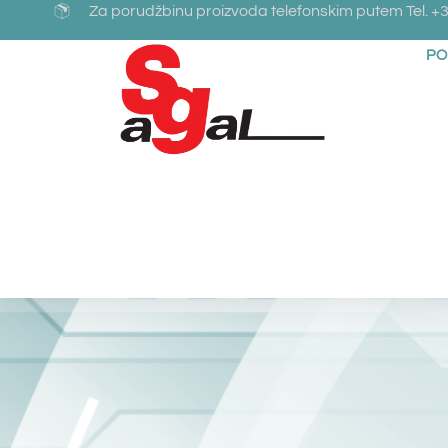
Za porudžbinu proizvoda telefonskim putem Tel. +3
PO