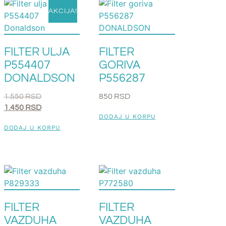
AKCIJA!
FILTER ULJA
FILTER
P554407
GORIVA
DONALDSON
P556287
1.550
RSD
850
RSD
1.450
RSD
DODAJ U KORPU
DODAJ U KORPU
FILTER
FILTER
VAZDUHA
VAZDUHA