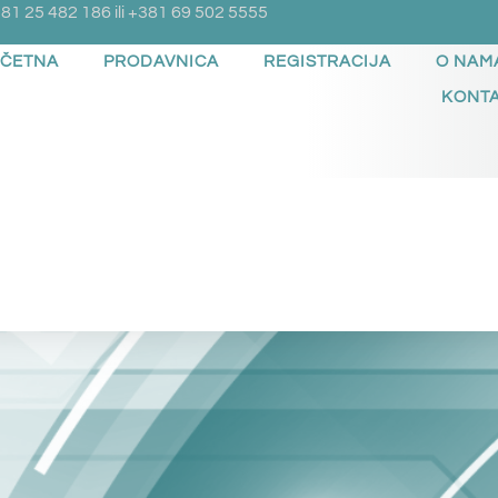
81 25 482 186 ili +381 69 502 5555
ČETNA
PRODAVNICA
REGISTRACIJA
O NAM
KONT