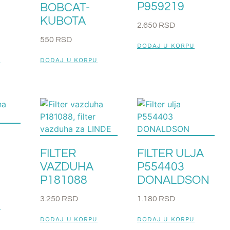
P959219
BOBCAT-
KUBOTA
2.650
RSD
550
RSD
DODAJ U KORPU
U
DODAJ U KORPU
FILTER
FILTER ULJA
VAZDUHA
P554403
P181088
DONALDSON
3.250
RSD
1.180
RSD
U
DODAJ U KORPU
DODAJ U KORPU