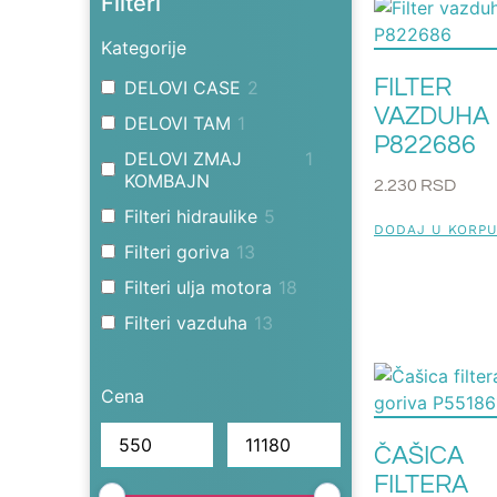
Filteri
Kategorije
FILTER
DELOVI CASE
2
VAZDUHA
DELOVI TAM
1
P822686
DELOVI ZMAJ
1
KOMBAJN
2.230
RSD
Filteri hidraulike
5
DODAJ U KORP
Filteri goriva
13
Filteri ulja motora
18
Filteri vazduha
13
Cena
ČAŠICA
FILTERA