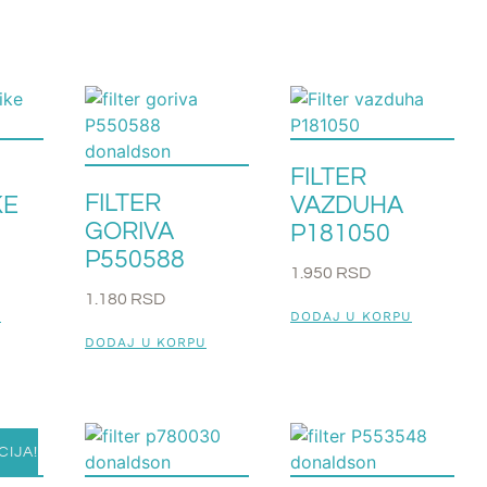
FILTER
FILTER
KE
VAZDUHA
GORIVA
P181050
P550588
1.950
RSD
1.180
RSD
U
DODAJ U KORPU
DODAJ U KORPU
CIJA!