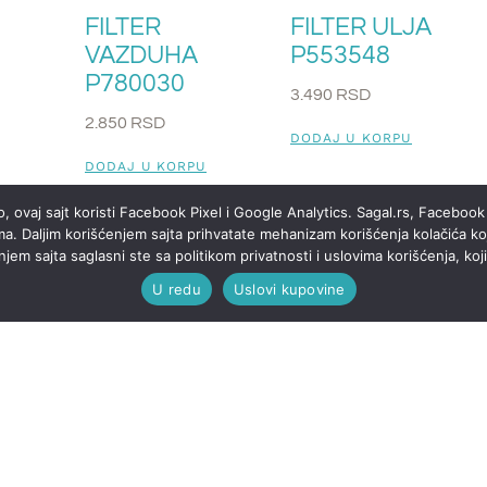
FILTER
FILTER ULJA
VAZDUHA
P553548
P780030
3.490
RSD
2.850
RSD
DODAJ U KORPU
DODAJ U KORPU
U
, ovaj sajt koristi Facebook Pixel i Google Analytics. Sagal.rs, Facebook 
ma. Daljim korišćenjem sajta prihvatate mehanizam korišćenja kolačića koj
em sajta saglasni ste sa politikom privatnosti i uslovima korišćenja, koj
1
2
→
U redu
Uslovi kupovine