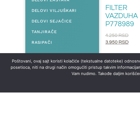
FILTER
DELOVI VILJUŠKARI
VAZDUHA
DELOVI SEJAČICE
P778989
TANJIRAČE
4.250
RSD
3.950
RSD
RASIPAČI
DODAJ U KORP
Poštovani, ovaj sajt koristi kolačiće (tekstualne datoteke) odnosno
posetioca, niti na drugi način omogućiti pristup takvim informacija
Vam nudimo. Takođe daljim korišćenj