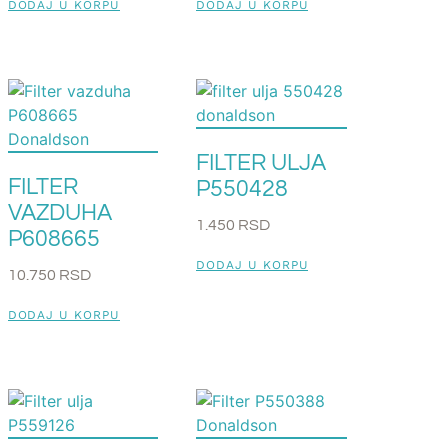
DODAJ U KORPU
DODAJ U KORPU
FILTER ULJA
FILTER
P550428
VAZDUHA
1.450
RSD
P608665
DODAJ U KORPU
10.750
RSD
DODAJ U KORPU