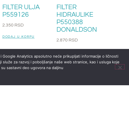
FILTER ULJA
FILTER
P559126
HIDRAULIKE
P550388
2.350
RSD
DONALDSON
DODAJ U KORPU
2.870
RSD
DODAJ U KORPU
i Google Analytics apsolutno neće prikupljati informacije o ličnosti
i služe za razvoj i poboljšanje naše web stranice, kao i usluga koje
i su sastavni deo ugovora na daljinu