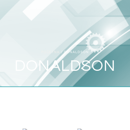
POČETNA
/ DONALDSON
DONALDSON