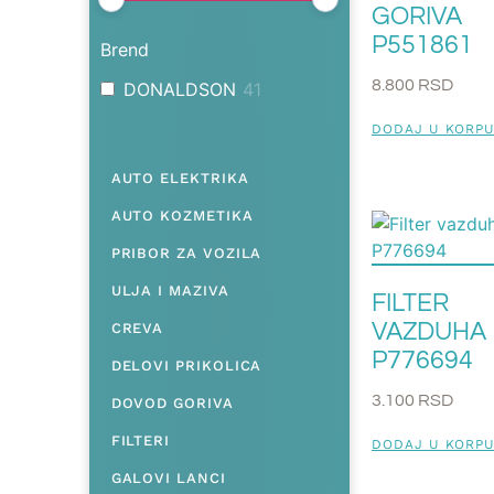
GORIVA
P551861
Brend
8.800
RSD
DONALDSON
41
DODAJ U KORP
AUTO ELEKTRIKA
AUTO KOZMETIKA
PRIBOR ZA VOZILA
ULJA I MAZIVA
FILTER
VAZDUHA
CREVA
P776694
DELOVI PRIKOLICA
3.100
RSD
DOVOD GORIVA
FILTERI
DODAJ U KORP
GALOVI LANCI