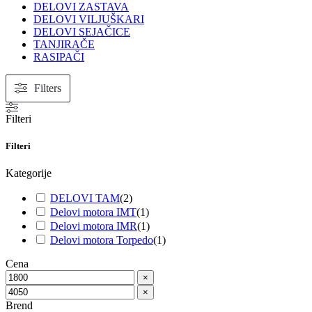
DELOVI ZASTAVA
DELOVI VILJUŠKARI
DELOVI SEJAČICE
TANJIRAČE
RASIPAČI
Filters
Filteri
Filteri
Kategorije
DELOVI TAM
(
2
)
Delovi motora IMT
(
1
)
Delovi motora IMR
(
1
)
Delovi motora Torpedo
(
1
)
Cena
×
×
Brend