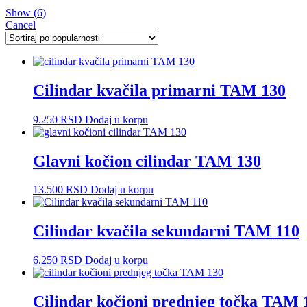
Show
(
6
)
Cancel
Cilindar kvačila primarni TAM 130
9.250
RSD
Dodaj u korpu
Glavni kočion cilindar TAM 130
13.500
RSD
Dodaj u korpu
Cilindar kvačila sekundarni TAM 110
6.250
RSD
Dodaj u korpu
Cilindar kočioni prednjeg točka TAM 