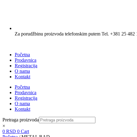
Za porudžbinu proizvoda telefonskim putem Tel. +381 25 482 
Početna
Prodavnica
Registracija
O nama
Kontakt
Početna
Prodavnica
Registracija
O nama
Kontakt
Pretraga proizvoda
×
0
RSD
0
Cart
Početna
/ METAL RAD