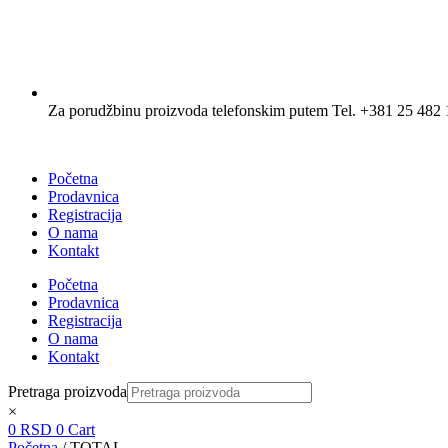
Za porudžbinu proizvoda telefonskim putem Tel. +381 25 482 
Početna
Prodavnica
Registracija
O nama
Kontakt
Početna
Prodavnica
Registracija
O nama
Kontakt
Pretraga proizvoda
×
0
RSD
0
Cart
Početna
/ TOTAL