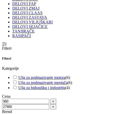
DELOVI FAP
DELOVI ZMAJ
DELOVI CLAAS
DELOVI ZASTAVA
DELOVI VILJUŠKARI
DELOVI SEJAČICE
TANJIRAČE
RASIPAČI
Filteri
Filteri
Kategorije
Ulja za podmazivanje motora
(
6
)
Ulja za podmazivanje menjača
(
6
)
Ulja za hidrauliku i industriju
(
4
)
Cena
×
×
Brend