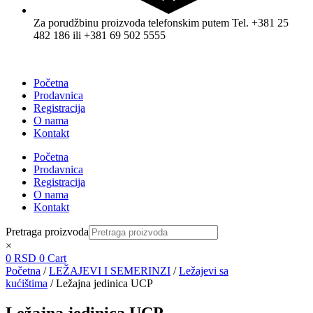
Za porudžbinu proizvoda telefonskim putem Tel. +381 25
482 186 ili +381 69 502 5555
Početna
Prodavnica
Registracija
O nama
Kontakt
Početna
Prodavnica
Registracija
O nama
Kontakt
Pretraga proizvoda
×
0
RSD
0
Cart
Početna
/
LEŽAJEVI I SEMERINZI
/
Ležajevi sa
kućištima
/ Ležajna jedinica UCP
Ležajna jedinica UCP