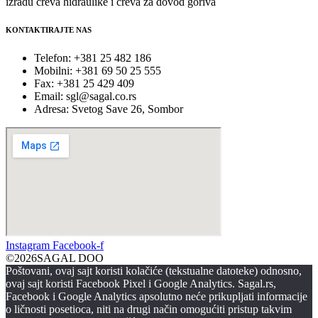
izradu creva hidraulike i creva za dovod goriva
KONTAKTIRAJTE NAS
Telefon: +381 25 482 186
Mobilni: +381 69 50 25 555
Fax: +381 25 429 409
Email: sgl@sagal.co.rs
Adresa: Svetog Save 26, Sombor
Instagram
Facebook-f
©2026SAGAL DOO
Poštovani, ovaj sajt koristi kolačiće (tekstualne datoteke) odnosno,
ovaj sajt koristi Facebook Pixel i Google Analytics. Sagal.rs,
Facebook i Google Analytics apsolutno neće prikupljati informacije
o ličnosti posetioca, niti na drugi način omogućiti pristup takvim