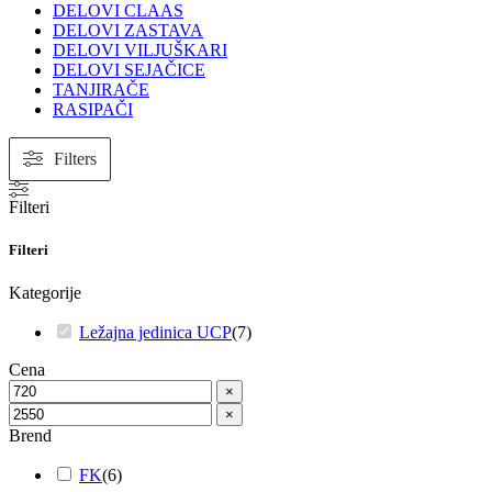
DELOVI CLAAS
DELOVI ZASTAVA
DELOVI VILJUŠKARI
DELOVI SEJAČICE
TANJIRAČE
RASIPAČI
Filters
Filteri
Filteri
Kategorije
Ležajna jedinica UCP
(
7
)
Cena
×
×
Brend
FK
(
6
)