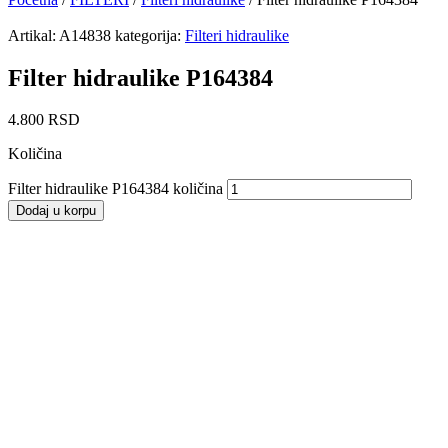
Artikal:
A14838
kategorija:
Filteri hidraulike
Filter hidraulike P164384
4.800
RSD
Količina
Filter hidraulike P164384 količina
Dodaj u korpu
Filter hidraulike ZMAJ 141-142
3.680
RSD
Dodaj u korpu
Filter hidraulike IMT