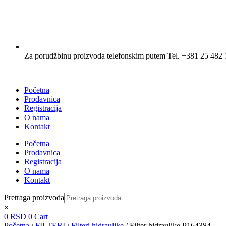
Za porudžbinu proizvoda telefonskim putem Tel. +381 25 482 
Početna
Prodavnica
Registracija
O nama
Kontakt
Početna
Prodavnica
Registracija
O nama
Kontakt
Pretraga proizvoda
×
0
RSD
0
Cart
Početna
/
FILTERI
/
Filteri hidraulike
/ Filter hidraulike P164384