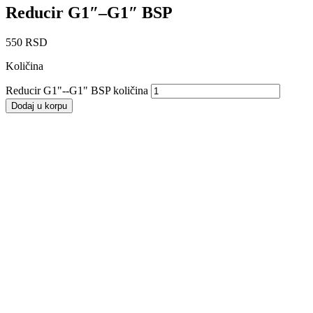
Reducir G1″–G1″ BSP
550
RSD
Količina
Reducir G1"--G1" BSP količina
Dodaj u korpu
Reducir M24x1.5-G1/2″ BSP
240
RSD
Dodaj u korpu
Reducir M30x2-G3/4″ BSP
400
RSD
Dodaj u korpu