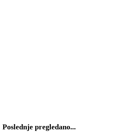
Reducir M24x1.5-M30x2
350
RSD
Dodaj u korpu
Reducir M30x2–M30x2
400
RSD
Dodaj u korpu
Reducir M36x2-G1″ BSP
650
RSD
Dodaj u korpu
Reducir M24x1.5-G3/4″ BSP
450
RSD
Dodaj u korpu
Poslednje pregledano...