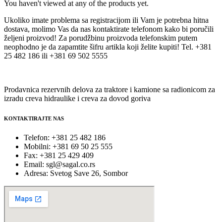
You haven't viewed at any of the products yet.
Ukoliko imate problema sa registracijom ili Vam je potrebna hitna
dostava, molimo Vas da nas kontaktirate telefonom kako bi poručili
željeni proizvod! Za porudžbinu proizvoda telefonskim putem
neophodno je da zapamtite šifru artikla koji želite kupiti! Tel. +381
25 482 186 ili +381 69 502 5555
Prodavnica rezervnih delova za traktore i kamione sa radionicom za
izradu creva hidraulike i creva za dovod goriva
KONTAKTIRAJTE NAS
Telefon: +381 25 482 186
Mobilni: +381 69 50 25 555
Fax: +381 25 429 409
Email: sgl@sagal.co.rs
Adresa: Svetog Save 26, Sombor