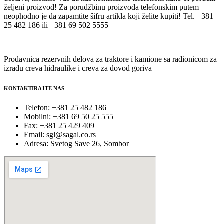
željeni proizvod! Za porudžbinu proizvoda telefonskim putem
neophodno je da zapamtite šifru artikla koji želite kupiti! Tel. +381
25 482 186 ili +381 69 502 5555
Prodavnica rezervnih delova za traktore i kamione sa radionicom za
izradu creva hidraulike i creva za dovod goriva
KONTAKTIRAJTE NAS
Telefon: +381 25 482 186
Mobilni: +381 69 50 25 555
Fax: +381 25 429 409
Email: sgl@sagal.co.rs
Adresa: Svetog Save 26, Sombor