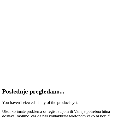
Ventil kontrole protoka G1/2″
HPFCR51
9.890
RSD
Dodaj u korpu
Ventil nepovratni hidraulike VU 1/2″
1.350
RSD
Dodaj u korpu
Ventil za plug obrtač VRAP 80/100 SE
SV
39.600
RSD
Dodaj u korpu
Poslednje pregledano...
You haven't viewed at any of the products yet.
Ukoliko imate problema sa registracijom ili Vam je potrebna hitna
dostava, molimo Vas da nas kontaktirate telefonom kako bi poručili