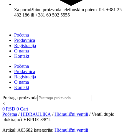
Za porudžbinu proizvoda telefonskim putem Tel. +381 25
482 186 ili +381 69 502 5555
Početna
Prodavnica
Registracija
O nama
Kontakt
Početna
Prodavnica
Registracija
O nama
Kontakt
Pretraga proizvoda
×
0
RSD
0
Cart
Početna
/
HIDRAULIKA
/
Hidraulični ventili
/ Ventil duplo
blokirajući VBPDE 3/8″L
Artikal:
A03682
kategorija:
Hidraulični ventili