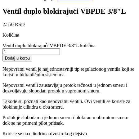
Ventil duplo blokirajući VBPDE 3/8″L
2.550
RSD
Količina
Ventil duplo blokirajući VBPDE 3/8"L količina
Dodaj u korpu
Nepovratni ventil je najjednostavniji tip regulacionog ventila koji se
koristi u hidrauličnim sistemima.
Nepovratni ventili zaustavljaju protok tečnosti u jednom smeru i
dozvoljavaju slobodan protok u suprotnom smeru.
Takođe su poznati kao nepovratni ventili. Ovi ventili se koriste za
blokiranje cilindra u oba smera.
Protok je slobodan u jednom smeru i blokiran u obrnutom smeru
dok se ne primeni pilot pritisak.
Koriste se na cilindrima dvostrukog dejstva.