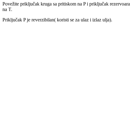
Povežite priključak kruga sa pritiskom na P i priključak rezervoara
na T.
Priključak P je reverzibilan( koristi se za ulaz i izlaz ulja).
Ventil duplo blokirajući VBPDE 3/8″L
2.550
RSD
Dodaj u korpu
Ventil duplo blokirajući VBPDE 1/2″L
2.980
RSD
Dodaj u korpu
Ventil regulacije pritiska VMP 1/2″
od10-180bara