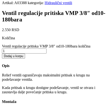
Artikal:
A03388
kategorija:
Hidraulični ventili
Ventil regulacije pritiska VMP 3/8″ od10-
180bara
2.550
RSD
Količina
Ventil regulacije pritiska VMP 3/8" od10-180bara količina
Dodaj u korpu
Opis
Relief ventili ograničavaju maksimalni pritisak u krugu na
podešavanje ventila.
Kada pritisak u krugu dostigne podešavanje, ventil se otvara i
zaustavlja dalje povećanje pritiska u krugu.
Montaža