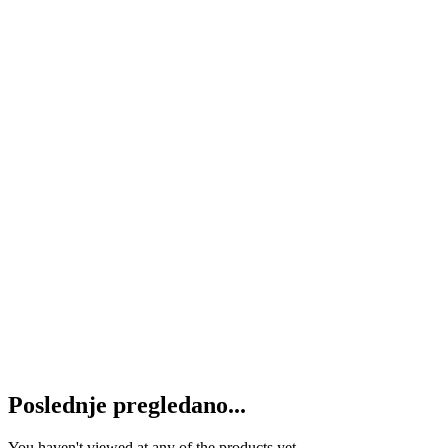
2.350
RSD
Dodaj u korpu
Ventil VBPSL G 3/4″
6.850
RSD
Dodaj u korpu
Ventil nepovratni hidraulike VU 1/2″
1.350
RSD
Dodaj u korpu
Ventil za plug obrtač VRAP 80/100 SE
SV
39.600
RSD
Dodaj u korpu
Poslednje pregledano...
You haven't viewed at any of the products yet.