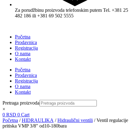
Za porudžbinu proizvoda telefonskim putem Tel. +381 25
482 186 ili +381 69 502 5555
Početna
Prodavnica
Registracija
O nama
Kontakt
Početna
Prodavnica
Registracija
O nama
Kontakt
Pretraga proizvoda
×
0
RSD
0
Cart
Početna
/
HIDRAULIKA
/
Hidraulični ventili
/ Ventil regulacije
pritiska VMP 3/8″ od10-180bara