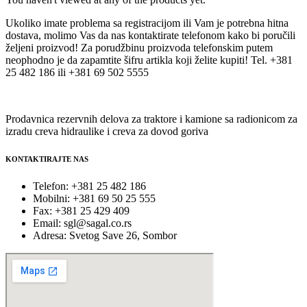
Ukoliko imate problema sa registracijom ili Vam je potrebna hitna
dostava, molimo Vas da nas kontaktirate telefonom kako bi poručili
željeni proizvod! Za porudžbinu proizvoda telefonskim putem
neophodno je da zapamtite šifru artikla koji želite kupiti! Tel. +381
25 482 186 ili +381 69 502 5555
Prodavnica rezervnih delova za traktore i kamione sa radionicom za
izradu creva hidraulike i creva za dovod goriva
KONTAKTIRAJTE NAS
Telefon: +381 25 482 186
Mobilni: +381 69 50 25 555
Fax: +381 25 429 409
Email: sgl@sagal.co.rs
Adresa: Svetog Save 26, Sombor