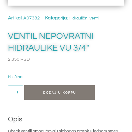
Artikal:
A07382
Kategorija:
Hidraulični Ventili
VENTIL NEPOVRATNI
HIDRAULIKE VU 3/4″
2.350
RSD
Količina
DODAJ U KORPU
Opis
Check ventili omogućavaju slobodan protok u jednom smeru i