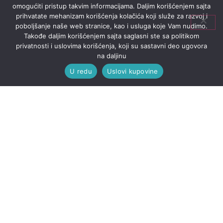
omogućiti pristup takvim informacijama. Daljim korišćenjem sajta
prihvatate mehanizam korišćenja kolačića koji služe za razvoj i
poboljšanje naše web stranice, kao i usluga koje Vam nudimo.
Takođe daljim korišćenjem sajta saglasni ste sa politikom
privatnosti i uslovima korišćenja, koji su sastavni deo ugovora
na daljinu
U redu
Uslovi kupovine