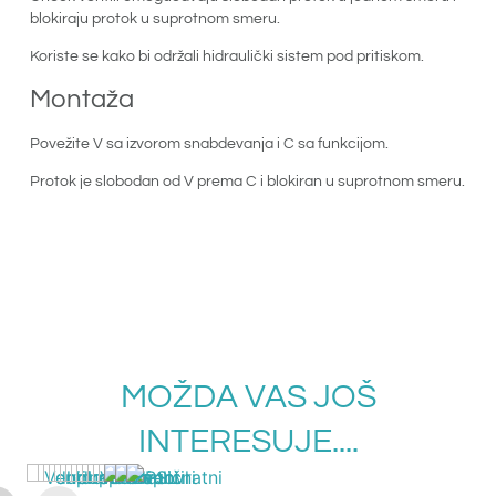
blokiraju protok u suprotnom smeru.
Koriste se kako bi održali hidraulički sistem pod pritiskom.
Montaža
Povežite V sa izvorom snabdevanja i C sa funkcijom.
Protok je slobodan od V prema C i blokiran u suprotnom smeru.
MOŽDA VAS JOŠ
INTERESUJE....