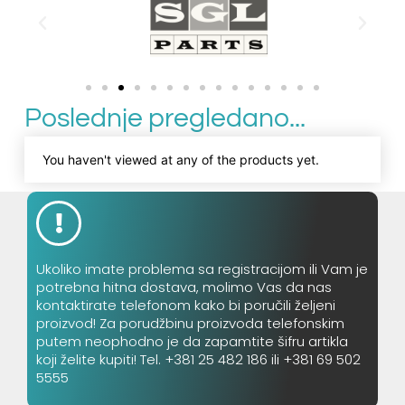
Poslednje pregledano...
You haven't viewed at any of the products yet.
Ukoliko imate problema sa registracijom ili Vam je
potrebna hitna dostava, molimo Vas da nas
kontaktirate telefonom kako bi poručili željeni
proizvod! Za porudžbinu proizvoda telefonskim
putem neophodno je da zapamtite šifru artikla
koji želite kupiti! Tel. +381 25 482 186 ili +381 69 502
5555