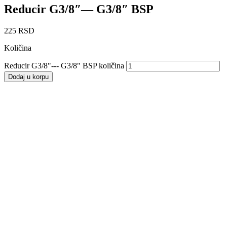
Reducir G3/8″— G3/8″ BSP
225
RSD
Količina
Reducir G3/8"--- G3/8" BSP količina
Dodaj u korpu
Reducir M24x1.5-G1/2″ BSP
240
RSD
Dodaj u korpu
Reducir M30x2-G3/4″ BSP
400
RSD
Dodaj u korpu