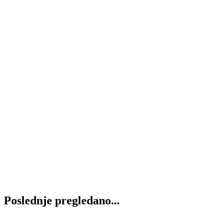
Reducir M24x1.5–M24x1.5
290
RSD
Dodaj u korpu
Reducir M24x1.5-M30x2
350
RSD
Dodaj u korpu
Reducir M30x2–M30x2
400
RSD
Dodaj u korpu
Reducir M36x2-G1″ BSP
650
RSD
Dodaj u korpu
Poslednje pregledano...