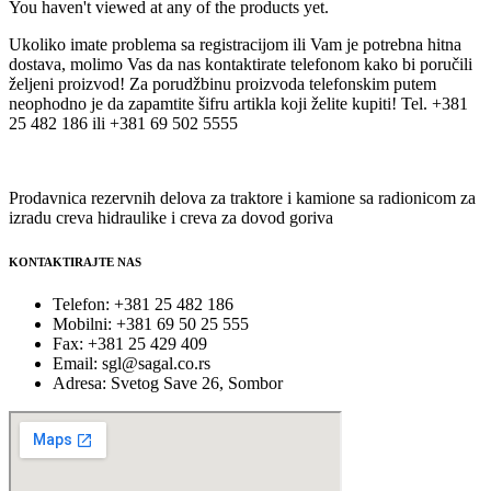
You haven't viewed at any of the products yet.
Ukoliko imate problema sa registracijom ili Vam je potrebna hitna
dostava, molimo Vas da nas kontaktirate telefonom kako bi poručili
željeni proizvod! Za porudžbinu proizvoda telefonskim putem
neophodno je da zapamtite šifru artikla koji želite kupiti! Tel. +381
25 482 186 ili +381 69 502 5555
Prodavnica rezervnih delova za traktore i kamione sa radionicom za
izradu creva hidraulike i creva za dovod goriva
KONTAKTIRAJTE NAS
Telefon: +381 25 482 186
Mobilni: +381 69 50 25 555
Fax: +381 25 429 409
Email: sgl@sagal.co.rs
Adresa: Svetog Save 26, Sombor